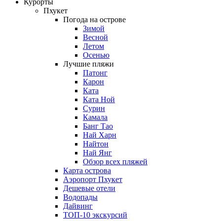
Курорты
Пхукет
Погода на острове
Зимой
Весной
Летом
Осенью
Лучшие пляжи
Патонг
Карон
Ката
Ката Ной
Сурин
Камала
Банг Тао
Най Харн
Найтон
Най Янг
Обзор всех пляжей
Карта острова
Аэропорт Пхукет
Дешевые отели
Водопады
Дайвинг
ТОП-10 экскурсий