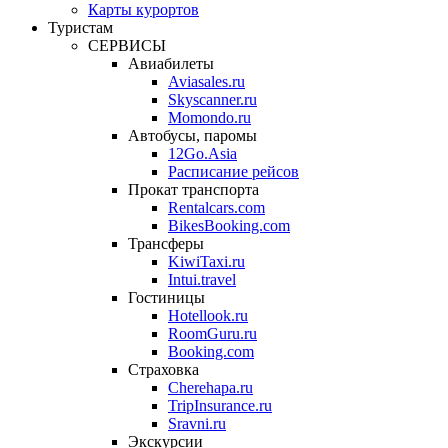
Карты курортов
Туристам
СЕРВИСЫ
Авиабилеты
Aviasales.ru
Skyscanner.ru
Momondo.ru
Автобусы, паромы
12Go.Asia
Расписание рейсов
Прокат транспорта
Rentalcars.com
BikesBooking.com
Трансферы
KiwiTaxi.ru
Intui.travel
Гостиницы
Hotellook.ru
RoomGuru.ru
Booking.com
Страховка
Cherehapa.ru
TripInsurance.ru
Sravni.ru
Экскурсии