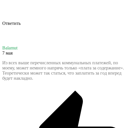
Ответить
Balamut
7 мая
Из всех выше перечисленных коммунальных платежей, по
моему, может немного напрячь только «плата за содержание».
Теоретически может так статься, что заплатить за год вперед
будет накладно.