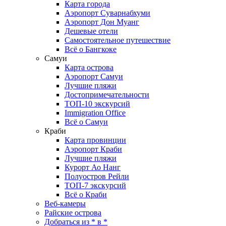
Карта города
Аэропорт Суварнабхуми
Аэропорт Дон Муанг
Дешевые отели
Самостоятельное путешествие
Всё о Бангкоке
Самуи
Карта острова
Аэропорт Самуи
Лучшие пляжи
Достопримечательности
ТОП-10 экскурсий
Immigration Office
Всё о Самуи
Краби
Карта провинции
Аэропорт Краби
Лучшие пляжи
Курорт Ао Нанг
Полуостров Рейли
ТОП-7 экскурсий
Всё о Краби
Веб-камеры
Райские острова
Добраться из * в *