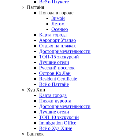
Всё о Пхукете
Паттайя
Погода в городе
Зимой
Летом
Осенью
Карта города
Аэропорт Утапао
Отдых на пляжах
Достопримечательности
ТОП-15 экскурсий
Лучшие отели
Русский поселок
Остров Ко Лан
Resident Certificate
Всё о Паттайе
Хуа Хин
Карта города
Пляжи курорта
Достопримечательности
Лучшие отели
ТОП-10 экскурсий
Immigration Office
Всё о Хуа Хине
Бангкок