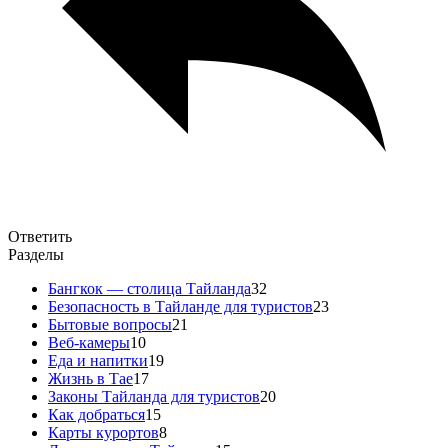
Ответить
Разделы
Бангкок — столица Тайланда
32
Безопасность в Тайланде для туристов
23
Бытовые вопросы
21
Веб-камеры
10
Еда и напитки
19
Жизнь в Тае
17
Законы Тайланда для туристов
20
Как добраться
15
Карты курортов
8