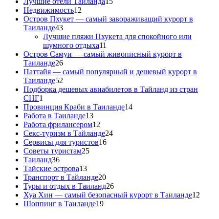
Лучшие отели Тайланда
15
Недвижимость
12
Остров Пхукет — самый завораживащий курорт в
Таиланде
43
Лучшие пляжи Пхукета для спокойного или
шумного отдыха
11
Остров Самуи — самый живописный курорт в
Таиланде
26
Паттайя — самый популярный и дешевый курорт в
Таиланде
52
Подборка дешевых авиабилетов в Тайланд из стран
СНГ
1
Провинция Краби в Таиланде
14
Работа в Таиланде
13
Работа фрилансером
12
Секс-туризм в Тайланде
24
Сервисы для туристов
16
Советы туристам
25
Таиланд
36
Тайские острова
13
Транспорт в Тайланде
20
Туры и отдых в Таиланд
26
Хуа Хин — самый безопасный курорт в Таиланде
12
Шоппинг в Таиланде
19