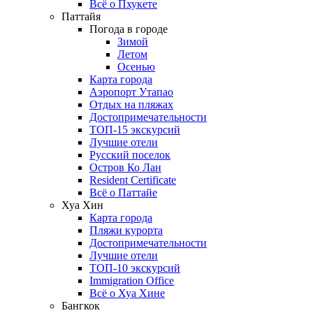
Всё о Пхукете
Паттайя
Погода в городе
Зимой
Летом
Осенью
Карта города
Аэропорт Утапао
Отдых на пляжах
Достопримечательности
ТОП-15 экскурсий
Лучшие отели
Русский поселок
Остров Ко Лан
Resident Certificate
Всё о Паттайе
Хуа Хин
Карта города
Пляжи курорта
Достопримечательности
Лучшие отели
ТОП-10 экскурсий
Immigration Office
Всё о Хуа Хине
Бангкок