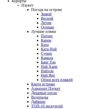
Курорты
Пхукет
Погода на острове
Зимой
Весной
Летом
Осенью
Лучшие пляжи
Патонг
Карон
Ката
Ката Ной
Сурин
Камала
Банг Тао
Най Харн
Найтон
Най Янг
Обзор всех пляжей
Карта острова
Аэропорт Пхукет
Дешевые отели
Водопады
Дайвинг
ТОП-10 экскурсий