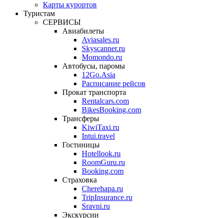
Карты курортов
Туристам
СЕРВИСЫ
Авиабилеты
Aviasales.ru
Skyscanner.ru
Momondo.ru
Автобусы, паромы
12Go.Asia
Расписание рейсов
Прокат транспорта
Rentalcars.com
BikesBooking.com
Трансферы
KiwiTaxi.ru
Intui.travel
Гостиницы
Hotellook.ru
RoomGuru.ru
Booking.com
Страховка
Cherehapa.ru
TripInsurance.ru
Sravni.ru
Экскурсии