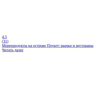
4.5
(
31
)
Морепродукты на острове Пхукет: рынки и рестораны
Читать далее