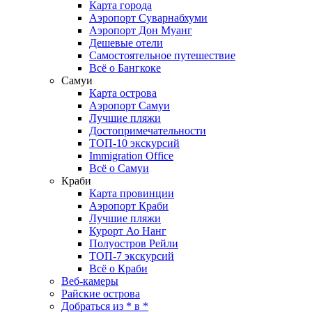
Карта города
Аэропорт Суварнабхуми
Аэропорт Дон Муанг
Дешевые отели
Самостоятельное путешествие
Всё о Бангкоке
Самуи
Карта острова
Аэропорт Самуи
Лучшие пляжи
Достопримечательности
ТОП-10 экскурсий
Immigration Office
Всё о Самуи
Краби
Карта провинции
Аэропорт Краби
Лучшие пляжи
Курорт Ао Нанг
Полуостров Рейли
ТОП-7 экскурсий
Всё о Краби
Веб-камеры
Райские острова
Добраться из * в *