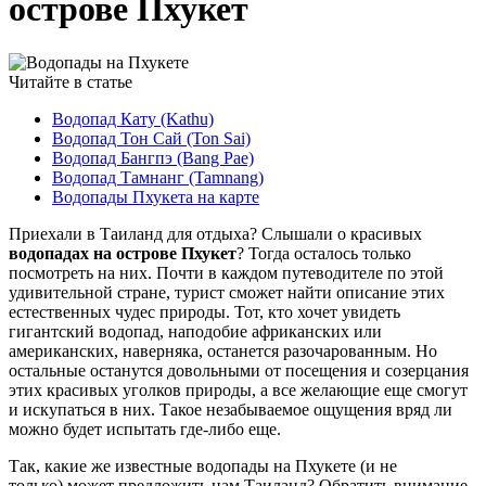
острове Пхукет
Читайте в статье
Водопад Кату (Kathu)
Водопад Тон Сай (Ton Sai)
Водопад Бангпэ (Bang Pae)
Водопад Тамнанг (Tamnang)
Водопады Пхукета на карте
Приехали в Таиланд для отдыха? Слышали о красивых
водопадах на острове Пхукет
? Тогда осталось только
посмотреть на них. Почти в каждом путеводителе по этой
удивительной стране, турист сможет найти описание этих
естественных чудес природы. Тот, кто хочет увидеть
гигантский водопад, наподобие африканских или
американских, наверняка, останется разочарованным. Но
остальные останутся довольными от посещения и созерцания
этих красивых уголков природы, а все желающие еще смогут
и искупаться в них. Такое незабываемое ощущения вряд ли
можно будет испытать где-либо еще.
Так, какие же известные водопады на Пхукете (и не
только) может предложить нам Таиланд? Обратить внимание