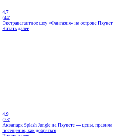
4.7
(
44
)
Экстравагантное шоу «Фантазия» на острове Пхукет
Читать далее
4.9
(
73
)
Аквапарк Splash Jungle на Пхукете — цены, правила
посещения, как добраться
Читать далее