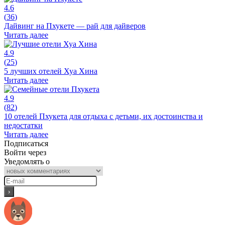
4.6
(
36
)
Дайвинг на Пхукете — рай для дайверов
Читать далее
4.9
(
25
)
5 лучших отелей Хуа Хина
Читать далее
4.9
(
82
)
10 отелей Пхукета для отдыха с детьми, их достоинства и
недостатки
Читать далее
Подписаться
Войти через
Уведомлять о