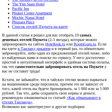
The Yim Siam Hotel
Pacific Inn
Phuket Center Apartment
Mochic Nanai Hotel
Phupara Place
Список отелей Пхукета на карте
В данной статье я решил для вас отобрать 10
самых
дешевых отелей Пхукета
(2-3 звезды), которые можно
забронировать на сайтах
Hotellook.ru
или
RoomGuru.ru
. Если
вы едете
в Таиланд дикарем
и в первый раз, то обязательно
забронируйте, либо один из предложенный отелей ниже, либо
из найденных вами в поиске по сервису. У него достаточно
простой и интуитивный интерфейс и удобная система оплаты,
так что
самостоятельно забронировать отель на Пхукете
у
вас не составит труда!
Кстати, не забывайте, что в тайских отелях можно нарваться
на мошенников среди персонала, причем это не зависит от
того, какой отель вы будете бронировать, за 1 000 или за 5 000
рублей. Так что, дабы сохранить свои нервы и деньги,
рекомендую ознакомиться со статьей
«Как обманывают в
отелях Таиланда»
.
Возможно вас заинтересуют и другие подборки: