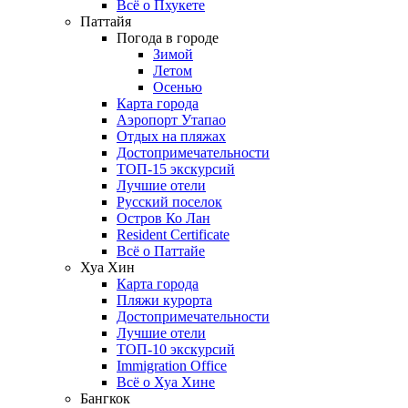
Всё о Пхукете
Паттайя
Погода в городе
Зимой
Летом
Осенью
Карта города
Аэропорт Утапао
Отдых на пляжах
Достопримечательности
ТОП-15 экскурсий
Лучшие отели
Русский поселок
Остров Ко Лан
Resident Certificate
Всё о Паттайе
Хуа Хин
Карта города
Пляжи курорта
Достопримечательности
Лучшие отели
ТОП-10 экскурсий
Immigration Office
Всё о Хуа Хине
Бангкок