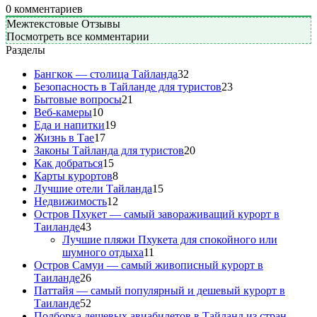
0
комментариев
Межтекстовые Отзывы
Посмотреть все комментарии
Разделы
Бангкок — столица Тайланда
32
Безопасность в Тайланде для туристов
23
Бытовые вопросы
21
Веб-камеры
10
Еда и напитки
19
Жизнь в Тае
17
Законы Тайланда для туристов
20
Как добраться
15
Карты курортов
8
Лучшие отели Тайланда
15
Недвижимость
12
Остров Пхукет — самый завораживащий курорт в
Таиланде
43
Лучшие пляжи Пхукета для спокойного или
шумного отдыха
11
Остров Самуи — самый живописный курорт в
Таиланде
26
Паттайя — самый популярный и дешевый курорт в
Таиланде
52
Подборка дешевых авиабилетов в Тайланд из стран