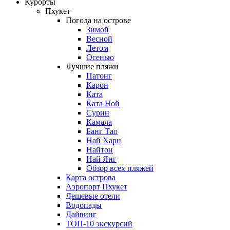
Курорты
Пхукет
Погода на острове
Зимой
Весной
Летом
Осенью
Лучшие пляжи
Патонг
Карон
Ката
Ката Ной
Сурин
Камала
Банг Тао
Най Харн
Найтон
Най Янг
Обзор всех пляжей
Карта острова
Аэропорт Пхукет
Дешевые отели
Водопады
Дайвинг
ТОП-10 экскурсий