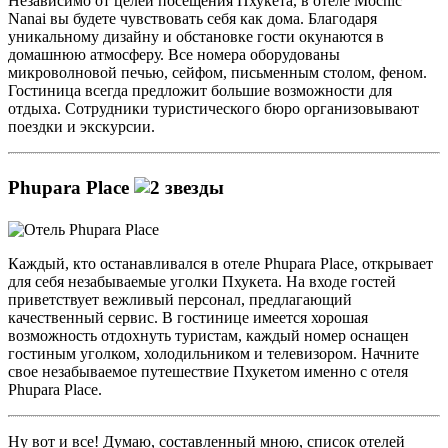
Независимо от целей посещения Пхукета, в отеле Mochic
Nanai вы будете чувствовать себя как дома. Благодаря
уникальному дизайну и обстановке гости окунаются в
домашнюю атмосферу. Все номера оборудованы
микроволновой печью, сейфом, письменным столом, феном.
Гостиница всегда предложит большие возможности для
отдыха. Сотрудники туристического бюро организовывают
поездки и экскурсии.
Phupara Place
Каждый, кто останавливался в отеле Phupara Place, открывает
для себя незабываемые уголки Пхукета. На входе гостей
приветствует вежливый персонал, предлагающий
качественный сервис. В гостинице имеется хорошая
возможность отдохнуть туристам, каждый номер оснащен
гостиным уголком, холодильником и телевизором. Начните
свое незабываемое путешествие Пхукетом именно с отеля
Phupara Place.
Ну вот и все! Думаю, составленный мною, список отелей