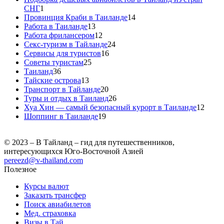
СНГ
1
Провинция Краби в Таиланде
14
Работа в Таиланде
13
Работа фрилансером
12
Секс-туризм в Тайланде
24
Сервисы для туристов
16
Советы туристам
25
Таиланд
36
Тайские острова
13
Транспорт в Тайланде
20
Туры и отдых в Таиланд
26
Хуа Хин — самый безопасный курорт в Таиланде
12
Шоппинг в Таиланде
19
© 2023 – В Тайланд – гид для путешественников,
интересующихся Юго-Восточной Азией
pereezd@v-thailand.com
Полезное
Курсы валют
Заказать трансфер
Поиск авиабилетов
Мед. страховка
Визы в Тай