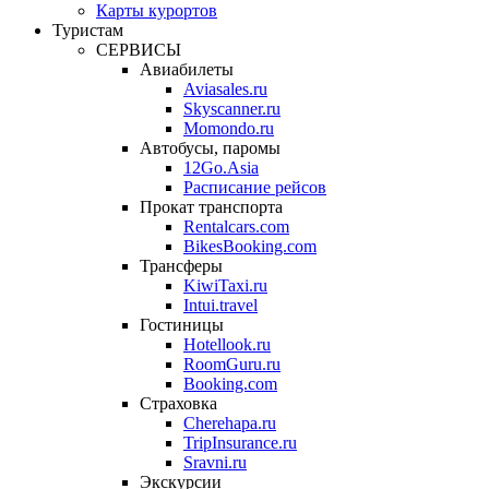
Карты курортов
Туристам
СЕРВИСЫ
Авиабилеты
Aviasales.ru
Skyscanner.ru
Momondo.ru
Автобусы, паромы
12Go.Asia
Расписание рейсов
Прокат транспорта
Rentalcars.com
BikesBooking.com
Трансферы
KiwiTaxi.ru
Intui.travel
Гостиницы
Hotellook.ru
RoomGuru.ru
Booking.com
Страховка
Cherehapa.ru
TripInsurance.ru
Sravni.ru
Экскурсии