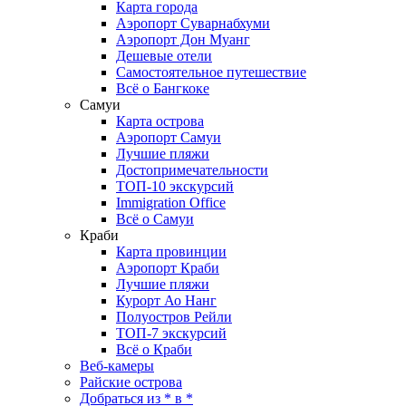
Карта города
Аэропорт Суварнабхуми
Аэропорт Дон Муанг
Дешевые отели
Самостоятельное путешествие
Всё о Бангкоке
Самуи
Карта острова
Аэропорт Самуи
Лучшие пляжи
Достопримечательности
ТОП-10 экскурсий
Immigration Office
Всё о Самуи
Краби
Карта провинции
Аэропорт Краби
Лучшие пляжи
Курорт Ао Нанг
Полуостров Рейли
ТОП-7 экскурсий
Всё о Краби
Веб-камеры
Райские острова
Добраться из * в *