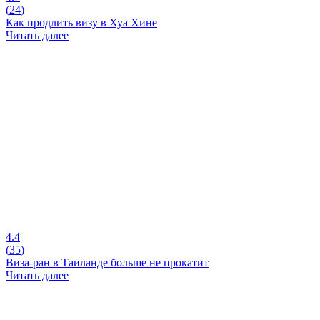
(
24
)
Как продлить визу в Хуа Хине
Читать далее
4.4
(
35
)
Виза-ран в Таиланде больше не прокатит
Читать далее