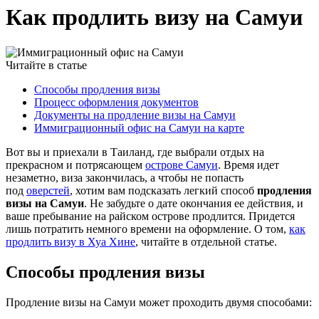
Как продлить визу на Самуи
Читайте в статье
Способы продления визы
Процесс оформления документов
Документы на продление визы на Самуи
Иммиграционный офис на Самуи на карте
Вот вы и приехали в Таиланд, где выбрали отдых на
прекрасном и потрясающем
острове Самуи
. Время идет
незаметно, виза закончилась, а чтобы не попасть
под
оверстей
, хотим вам подсказать легкий способ
продления
визы на Самуи
. Не забудьте о дате окончания ее действия, и
ваше пребывание на райском острове продлится. Придется
лишь потратить немного времени на оформление. О том,
как
продлить визу в Хуа Хине
, читайте в отдельной статье.
Способы продления визы
Продление визы на Самуи может проходить двумя способами: