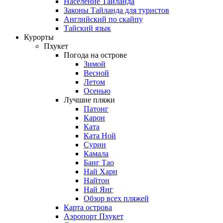
Население Таиланда
Законы Тайланда для туристов
Английский по скайпу
Тайский язык
Курорты
Пхукет
Погода на острове
Зимой
Весной
Летом
Осенью
Лучшие пляжи
Патонг
Карон
Ката
Ката Ной
Сурин
Камала
Банг Тао
Най Харн
Найтон
Най Янг
Обзор всех пляжей
Карта острова
Аэропорт Пхукет