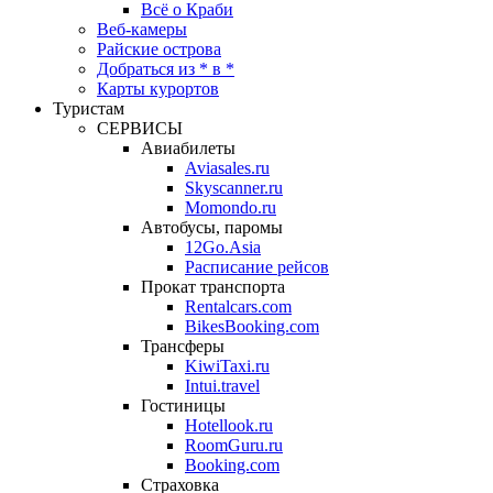
Всё о Краби
Веб-камеры
Райские острова
Добраться из * в *
Карты курортов
Туристам
СЕРВИСЫ
Авиабилеты
Aviasales.ru
Skyscanner.ru
Momondo.ru
Автобусы, паромы
12Go.Asia
Расписание рейсов
Прокат транспорта
Rentalcars.com
BikesBooking.com
Трансферы
KiwiTaxi.ru
Intui.travel
Гостиницы
Hotellook.ru
RoomGuru.ru
Booking.com
Страховка