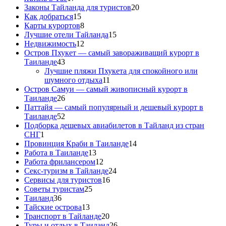
Законы Тайланда для туристов
20
Как добраться
15
Карты курортов
8
Лучшие отели Тайланда
15
Недвижимость
12
Остров Пхукет — самый завораживащий курорт в
Таиланде
43
Лучшие пляжи Пхукета для спокойного или
шумного отдыха
11
Остров Самуи — самый живописный курорт в
Таиланде
26
Паттайя — самый популярный и дешевый курорт в
Таиланде
52
Подборка дешевых авиабилетов в Тайланд из стран
СНГ
1
Провинция Краби в Таиланде
14
Работа в Таиланде
13
Работа фрилансером
12
Секс-туризм в Тайланде
24
Сервисы для туристов
16
Советы туристам
25
Таиланд
36
Тайские острова
13
Транспорт в Тайланде
20
Туры и отдых в Таиланд
26