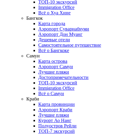
ТОП-10 экскурсий
Immigration Office
Всё о Хуа Хине
Бангкок
Карта города
Аэропорт Суварнабхуми
Аэропорт Дон Муанг
Дешевые отели
Самостоятельное путешествие
Всё о Бангкоке
Самуи
Карта острова
Аэропорт Самуи
Лучшие пляжи
Достопримечательности
ТОП-10 экскурсий
Immigration Office
Всё о Самуи
Краби
Карта провинции
Аэропорт Краби
Лучшие пляжи
Курорт Ао Нанг
Полуостров Рейли
ТОП-7 экскурсий