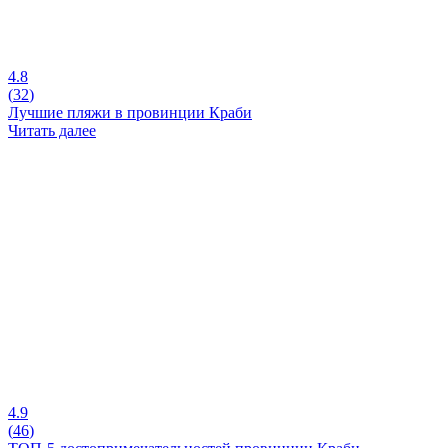
4.8
(
32
)
Лучшие пляжи в провинции Краби
Читать далее
4.9
(
46
)