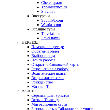
Cherehapa.ru
TripInsurance.ru
Sravni.ru
Экскурсии
Sputnik8.com
Weatlas.com
Горящие туры
Travelata.ru
Level.travel
ПЕРЕЕЗД
Помощь в переезде
Обратный билет
Выбор города
Поиск работы
Открытие банковской карты
Разрешение на работу
Водительские права
Вид на жительство
Гражданство
Жизнь в Тае
ВАЖНОЕ
Сервисы для туристов
Визы в Таиланд
Миграционная карта
Безопасность в Тайланде для туристов