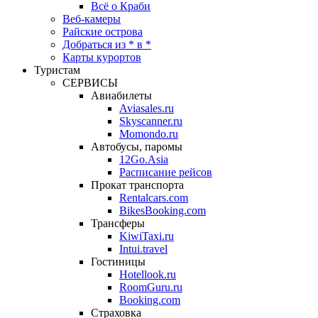
Всё о Краби
Веб-камеры
Райские острова
Добраться из * в *
Карты курортов
Туристам
СЕРВИСЫ
Авиабилеты
Aviasales.ru
Skyscanner.ru
Momondo.ru
Автобусы, паромы
12Go.Asia
Расписание рейсов
Прокат транспорта
Rentalcars.com
BikesBooking.com
Трансферы
KiwiTaxi.ru
Intui.travel
Гостиницы
Hotellook.ru
RoomGuru.ru
Booking.com
Страховка