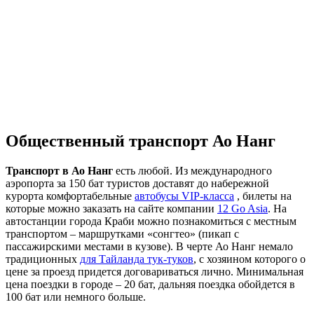
Общественный транспорт Ао Нанг
Транспорт в Ао Нанг
есть любой. Из международного
аэропорта за 150 бат туристов доставят до набережной
курорта комфортабельные
автобусы VIP-класса
, билеты на
которые можно заказать на сайте компании
12 Go Asia
. На
автостанции города Краби можно познакомиться с местным
транспортом – маршрутками «сонгтео» (пикап с
пассажирскими местами в кузове). В черте Ао Нанг немало
традиционных
для Тайланда тук-туков
, с хозяином которого о
цене за проезд придется договариваться лично. Минимальная
цена поездки в городе – 20 бат, дальняя поездка обойдется в
100 бат или немного больше.