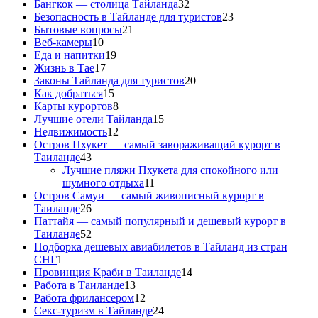
Бангкок — столица Тайланда
32
Безопасность в Тайланде для туристов
23
Бытовые вопросы
21
Веб-камеры
10
Еда и напитки
19
Жизнь в Тае
17
Законы Тайланда для туристов
20
Как добраться
15
Карты курортов
8
Лучшие отели Тайланда
15
Недвижимость
12
Остров Пхукет — самый завораживащий курорт в
Таиланде
43
Лучшие пляжи Пхукета для спокойного или
шумного отдыха
11
Остров Самуи — самый живописный курорт в
Таиланде
26
Паттайя — самый популярный и дешевый курорт в
Таиланде
52
Подборка дешевых авиабилетов в Тайланд из стран
СНГ
1
Провинция Краби в Таиланде
14
Работа в Таиланде
13
Работа фрилансером
12
Секс-туризм в Тайланде
24