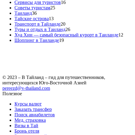
Сервисы для туристов
16
Советы туристам
25
Таиланд
36
Тайские острова
13
Транспорт в Тайланде
20
Туры и отдых в Таиланд
26
Хуа Хин — самый безопасный курорт в Таиланде
12
Шоппинг в Таиланде
19
© 2023 – В Тайланд – гид для путешественников,
интересующихся Юго-Восточной Азией
pereezd@v-thailand.com
Полезное
Курсы валют
Заказать трансфер
Поиск авиабилетов
Мед. страховка
Визы в Тай
Бронь отеля