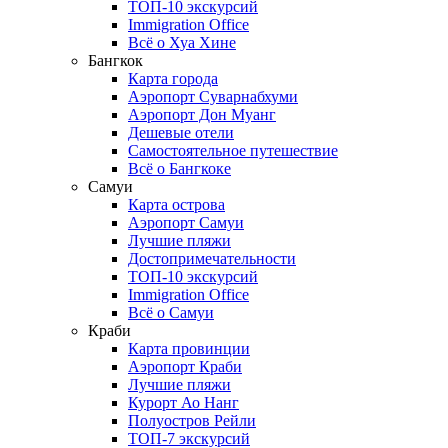
ТОП-10 экскурсий
Immigration Office
Всё о Хуа Хине
Бангкок
Карта города
Аэропорт Суварнабхуми
Аэропорт Дон Муанг
Дешевые отели
Самостоятельное путешествие
Всё о Бангкоке
Самуи
Карта острова
Аэропорт Самуи
Лучшие пляжи
Достопримечательности
ТОП-10 экскурсий
Immigration Office
Всё о Самуи
Краби
Карта провинции
Аэропорт Краби
Лучшие пляжи
Курорт Ао Нанг
Полуостров Рейли
ТОП-7 экскурсий