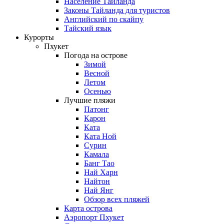
Население Таиланда
Законы Тайланда для туристов
Английский по скайпу
Тайский язык
Курорты
Пхукет
Погода на острове
Зимой
Весной
Летом
Осенью
Лучшие пляжи
Патонг
Карон
Ката
Ката Ной
Сурин
Камала
Банг Тао
Най Харн
Найтон
Най Янг
Обзор всех пляжей
Карта острова
Аэропорт Пхукет