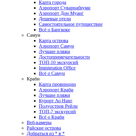
Карта города
Аэропорт Суварнабхуми
Аэропорт Дон Муанг
Дешевые отели
Самостоятельное путешествие
Всё о Бангкоке
Самуи
Карта острова
Аэропорт Самуи
Лучшие пляжи
Достопримечательности
ТОП-10 экскурсий
Immigration Office
Всё о Самуи
Краби
Карта провинции
Аэропорт Краби
Лучшие пляжи
Курорт Ао Нанг
Полуостров Рейли
ТОП-7 экскурсий
Всё о Краби
Веб-камеры
Райские острова
Добраться из * в *