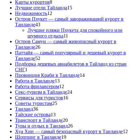
Карты курортов
8
Лучшие отели Тайланда
15
Недвижимость
12
Остров Пхукет — самый завораживащий курорт в
Таиланде
43
Лучшие пляжи Пхукета для спокойного или
шумного отдыха
11
Остров Самуи — самый живописный курорт в
Таиланде
26
Паттайя — самый популярный и дешевый курорт в
Таиланде
52
Подборка дешевых авиабилетов в Тайланд из стран
СНГ
1
Провинция Краби в Таиланде
14
Работа в Таиланде
13
Работа фрилансером
12
Секс-туризм в Тайланде
24
Сервисы для туристов
16
Советы туристам
25
Таиланд
36
Тайские острова
13
Транспорт в Тайланде
20
Туры и отдых в Таиланд
26
Хуа Хин — самый безопасный курорт в Таиланде
12
Шоппинг в Таиланде
19