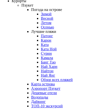
Курорты
Пхукет
Погода на острове
Зимой
Весной
Летом
Осенью
Лучшие пляжи
Патонг
Карон
Ката
Ката Ной
Сурин
Камала
Банг Тао
Най Харн
Найтон
Най Янг
Обзор всех пляжей
Карта острова
Аэропорт Пхукет
Дешевые отели
Водопады
Дайвинг
ТОП-10 экскурсий