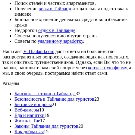
Поиск отелей и частных апартаментов.
Получение
визы в Тайланд
и тщательная подготовка к
зимовке.
Безопасное хранение денежных средств во избежание
кражи.
Недорогой
отдых в Тайланде
.
Советы по путешествию внутри страны.
Советы по
удаленному заработку
.
Наш сайт
V-Thailand.com
даст ответы на большинство
распространенных вопросов, озадачивающих как новеньких,
так и опытных путешественников. Однако, если Вы что-то не
нашли, напишите нам свой вопрос через
контактную форму
, а
мы, в свою очередь, постараемся найти ответ сами.
Разделы
Бангкок — столица Тайланда
32
Безопасность в Тайланде для туристов
23
Бытовые вопросы
21
Веб-камеры
10
Еда и напитки
19
Жизнь в Тае
17
Законы Тайланда для туристов
20
Как добраться
15