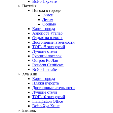
Всё о Пхукете
Паттайя
Погода в городе
Зимой
Летом
Осенью
Карта города
Аэропорт Утапао
Отдых на пляжах
Достопримечательности
ТОП-15 экскурсий
Лучшие отели
Русский поселок
Остров Ко Лан
Resident Certificate
Всё о Паттайе
Хуа Хин
Карта города
Пляжи курорта
Достопримечательности
Лучшие отели
ТОП-10 экскурсий
Immigration Office
Всё о Хуа Хине
Бангкок