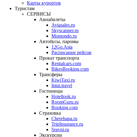
Карты курортов
Туристам
СЕРВИСЫ
Авиабилеты
Aviasales.ru
Skyscanner.ru
Momondo.ru
Автобусы, паромы
12Go.Asia
Расписание рейсов
Прокат транспорта
Rentalcars.com
BikesBooking.com
Трансферы
KiwiTaxi.ru
Intui.travel
Гостиницы
Hotellook.ru
RoomGuru.ru
Booking.com
Страховка
Cherehapa.ru
TripInsurance.ru
Sravni.ru
Экскурсии