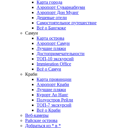
Карта города
Аэропорт Суварнабхуми
Аэропорт Дон Муанг
Дешевые отели
Самостоятельное путешествие
Всё о Бангкоке
Самуи
Карта острова
Аэропорт Самуи
Лучшие пляжи
Достопримечательности
ТОП-10 экскурсий
Immigration Office
Всё о Самуи
Краби
Карта провинции
Аэропорт Краби
Лучшие пляжи
Курорт Ао Нанг
Полуостров Рейли
ТОП-7 экскурсий
Всё о Краби
Веб-камеры
Райские острова
Добраться из * в *