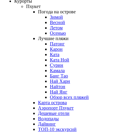
Курорты
Пхукет
Погода на острове
Зимой
Весной
Летом
Осенью
Лучшие пляжи
Патонг
Карон
Ката
Ката Ной
Сурин
Камала
Банг Тао
Най Харн
Найтон
Най Янг
Обзор всех пляжей
Карта острова
Аэропорт Пхукет
Дешевые отели
Водопады
Дайвинг
ТОП-10 экскурсий