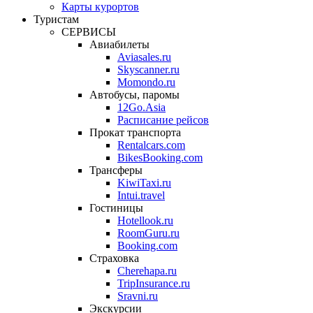
Карты курортов
Туристам
СЕРВИСЫ
Авиабилеты
Aviasales.ru
Skyscanner.ru
Momondo.ru
Автобусы, паромы
12Go.Asia
Расписание рейсов
Прокат транспорта
Rentalcars.com
BikesBooking.com
Трансферы
KiwiTaxi.ru
Intui.travel
Гостиницы
Hotellook.ru
RoomGuru.ru
Booking.com
Страховка
Cherehapa.ru
TripInsurance.ru
Sravni.ru
Экскурсии