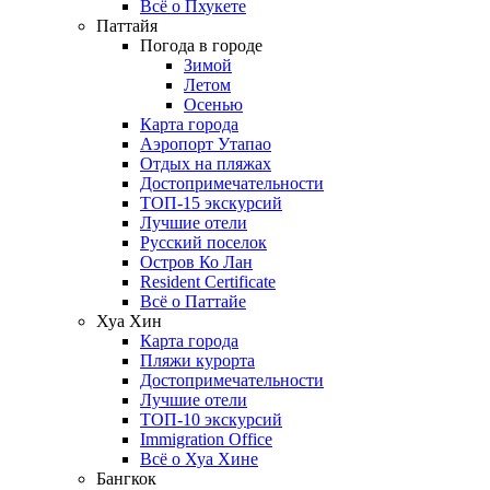
Всё о Пхукете
Паттайя
Погода в городе
Зимой
Летом
Осенью
Карта города
Аэропорт Утапао
Отдых на пляжах
Достопримечательности
ТОП-15 экскурсий
Лучшие отели
Русский поселок
Остров Ко Лан
Resident Certificate
Всё о Паттайе
Хуа Хин
Карта города
Пляжи курорта
Достопримечательности
Лучшие отели
ТОП-10 экскурсий
Immigration Office
Всё о Хуа Хине
Бангкок