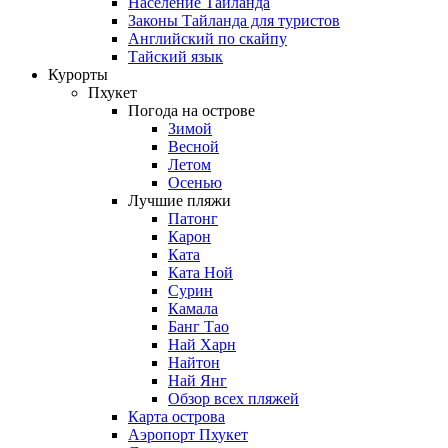
Население Таиланда
Законы Тайланда для туристов
Английский по скайпу
Тайский язык
Курорты
Пхукет
Погода на острове
Зимой
Весной
Летом
Осенью
Лучшие пляжи
Патонг
Карон
Ката
Ката Ной
Сурин
Камала
Банг Тао
Най Харн
Найтон
Най Янг
Обзор всех пляжей
Карта острова
Аэропорт Пхукет