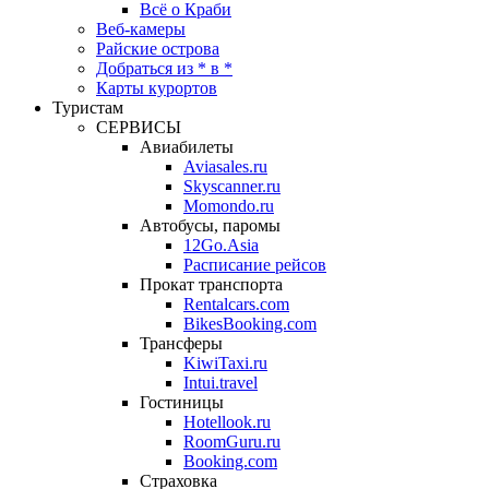
Всё о Краби
Веб-камеры
Райские острова
Добраться из * в *
Карты курортов
Туристам
СЕРВИСЫ
Авиабилеты
Aviasales.ru
Skyscanner.ru
Momondo.ru
Автобусы, паромы
12Go.Asia
Расписание рейсов
Прокат транспорта
Rentalcars.com
BikesBooking.com
Трансферы
KiwiTaxi.ru
Intui.travel
Гостиницы
Hotellook.ru
RoomGuru.ru
Booking.com
Страховка