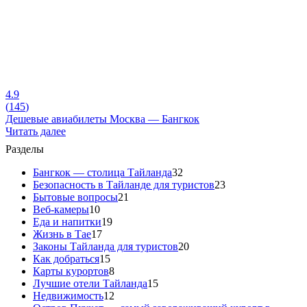
4.9
(
145
)
Дешевые авиабилеты Москва — Бангкок
Читать далее
Разделы
Бангкок — столица Тайланда
32
Безопасность в Тайланде для туристов
23
Бытовые вопросы
21
Веб-камеры
10
Еда и напитки
19
Жизнь в Тае
17
Законы Тайланда для туристов
20
Как добраться
15
Карты курортов
8
Лучшие отели Тайланда
15
Недвижимость
12