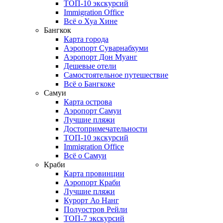
ТОП-10 экскурсий
Immigration Office
Всё о Хуа Хине
Бангкок
Карта города
Аэропорт Суварнабхуми
Аэропорт Дон Муанг
Дешевые отели
Самостоятельное путешествие
Всё о Бангкоке
Самуи
Карта острова
Аэропорт Самуи
Лучшие пляжи
Достопримечательности
ТОП-10 экскурсий
Immigration Office
Всё о Самуи
Краби
Карта провинции
Аэропорт Краби
Лучшие пляжи
Курорт Ао Нанг
Полуостров Рейли
ТОП-7 экскурсий