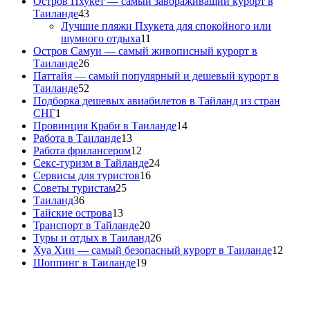
Остров Пхукет — самый завораживащий курорт в
Таиланде
43
Лучшие пляжи Пхукета для спокойного или
шумного отдыха
11
Остров Самуи — самый живописный курорт в
Таиланде
26
Паттайя — самый популярный и дешевый курорт в
Таиланде
52
Подборка дешевых авиабилетов в Тайланд из стран
СНГ
1
Провинция Краби в Таиланде
14
Работа в Таиланде
13
Работа фрилансером
12
Секс-туризм в Тайланде
24
Сервисы для туристов
16
Советы туристам
25
Таиланд
36
Тайские острова
13
Транспорт в Тайланде
20
Туры и отдых в Таиланд
26
Хуа Хин — самый безопасный курорт в Таиланде
12
Шоппинг в Таиланде
19