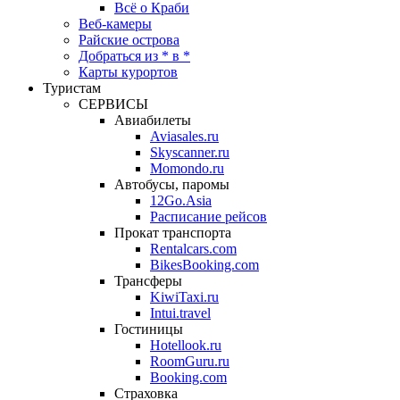
Всё о Краби
Веб-камеры
Райские острова
Добраться из * в *
Карты курортов
Туристам
СЕРВИСЫ
Авиабилеты
Aviasales.ru
Skyscanner.ru
Momondo.ru
Автобусы, паромы
12Go.Asia
Расписание рейсов
Прокат транспорта
Rentalcars.com
BikesBooking.com
Трансферы
KiwiTaxi.ru
Intui.travel
Гостиницы
Hotellook.ru
RoomGuru.ru
Booking.com
Страховка