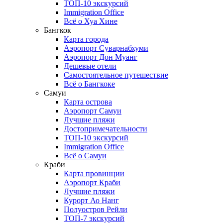
ТОП-10 экскурсий
Immigration Office
Всё о Хуа Хине
Бангкок
Карта города
Аэропорт Суварнабхуми
Аэропорт Дон Муанг
Дешевые отели
Самостоятельное путешествие
Всё о Бангкоке
Самуи
Карта острова
Аэропорт Самуи
Лучшие пляжи
Достопримечательности
ТОП-10 экскурсий
Immigration Office
Всё о Самуи
Краби
Карта провинции
Аэропорт Краби
Лучшие пляжи
Курорт Ао Нанг
Полуостров Рейли
ТОП-7 экскурсий