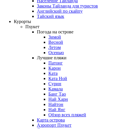
Население Таиланда
Законы Тайланда для туристов
Английский по скайпу
Тайский язык
Курорты
Пхукет
Погода на острове
Зимой
Весной
Летом
Осенью
Лучшие пляжи
Патонг
Карон
Ката
Ката Ной
Сурин
Камала
Банг Тао
Най Харн
Найтон
Най Янг
Обзор всех пляжей
Карта острова
Аэропорт Пхукет