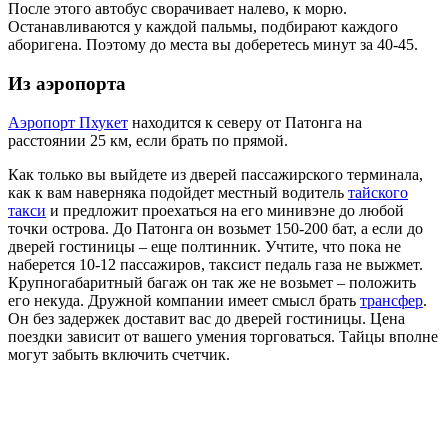
После этого автобус сворачивает налево, к морю.
Останавливаются у каждой пальмы, подбирают каждого
аборигена. Поэтому до места вы доберетесь минут за 40-45.
Из аэропорта
Аэропорт Пхукет
находится к северу от Патонга на
расстоянии 25 км, если брать по прямой.
Как только вы выйдете из дверей пассажирского терминала,
как к вам наверняка подойдет местный водитель
тайского
такси
и предложит проехаться на его минивэне до любой
точки острова. До Патонга он возьмет 150-200 бат, а если до
дверей гостиницы – еще полтинник. Учтите, что пока не
наберется 10-12 пассажиров, таксист педаль газа не выжмет.
Крупногабаритный багаж он так же не возьмет – положить
его некуда. Дружной компании имеет смысл брать
трансфер
.
Он без задержек доставит вас до дверей гостиницы. Цена
поездки зависит от вашего умения торговаться. Тайцы вполне
могут забыть включить счетчик.