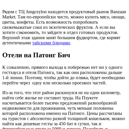
Рядом с ТЦ Jungceylon находится продуктовый рынок Banzaan
Market. Там по-европейски чисто, можно купить мясо, овощи,
цветы, конфеты. Есть возможность попробовать
свежевыжатые соки из экзотических фруктов. А если вы
хотите сэкономить, то зайдите в отдел готовых продуктов.
Верхний этаж здания занят большим фудкортом, где кормят
аутентичными
тайскими блюдами
.
Отели на Патонг Бич
К сожалению, прямого выхода к побережью нет ни у одного
гестхауса и отеля Патонга, так как они расположены дальше
1-й линии. Поэтому, чтобы дойти до пляжа, будет необходимо
перейти через одну или несколько проезжих частей.
Из-за того, что этот район раскинулся не на один километр,
найти себе жилье не составит труда. На Пхукете
насчитывается более тысячи предложений разнообразной
недвижимости для проживания, чуть меньше половины
которой расположена именно на Патонге. Цены рассчитаны
на туристов с абсолютно разной толщиной кошельков, можно
найти как дешевые гесты за 450 бат в сутки, так и
фешенебельные отели за 5000 и дороже. Подобрать и