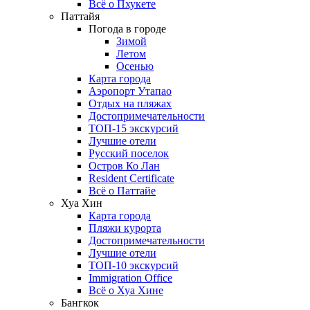
Всё о Пхукете
Паттайя
Погода в городе
Зимой
Летом
Осенью
Карта города
Аэропорт Утапао
Отдых на пляжах
Достопримечательности
ТОП-15 экскурсий
Лучшие отели
Русский поселок
Остров Ко Лан
Resident Certificate
Всё о Паттайе
Хуа Хин
Карта города
Пляжи курорта
Достопримечательности
Лучшие отели
ТОП-10 экскурсий
Immigration Office
Всё о Хуа Хине
Бангкок