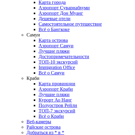
Карта города
Аэропорт Суварнабхуми
Аэропорт Дон Муанг
Дешевые отели
Самостоятельное путешествие
Всё о Бангкоке
Самуи
Карта острова
Аэропорт Самуи
Лучшие пляжи
Достопримечательности
ТОП-10 экскурсий
Immigration Office
Всё о Самуи
Краби
Карта провинции
Аэропорт Краби
Лучшие пляжи
Курорт Ао Нанг
Полуостров Рейли
ТОП-7 экскурсий
Всё о Краби
Веб-камеры
Райские острова
Добраться из * в *