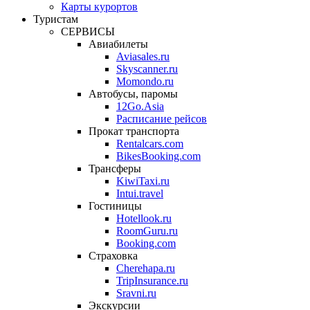
Карты курортов
Туристам
СЕРВИСЫ
Авиабилеты
Aviasales.ru
Skyscanner.ru
Momondo.ru
Автобусы, паромы
12Go.Asia
Расписание рейсов
Прокат транспорта
Rentalcars.com
BikesBooking.com
Трансферы
KiwiTaxi.ru
Intui.travel
Гостиницы
Hotellook.ru
RoomGuru.ru
Booking.com
Страховка
Cherehapa.ru
TripInsurance.ru
Sravni.ru
Экскурсии