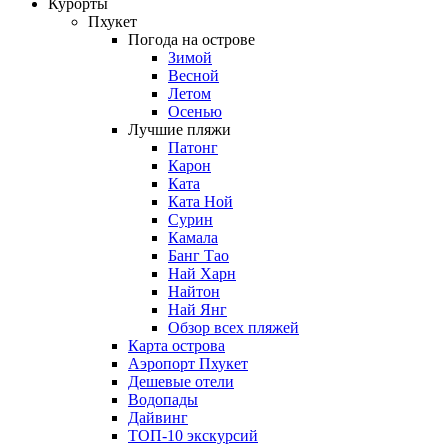
Курорты
Пхукет
Погода на острове
Зимой
Весной
Летом
Осенью
Лучшие пляжи
Патонг
Карон
Ката
Ката Ной
Сурин
Камала
Банг Тао
Най Харн
Найтон
Най Янг
Обзор всех пляжей
Карта острова
Аэропорт Пхукет
Дешевые отели
Водопады
Дайвинг
ТОП-10 экскурсий