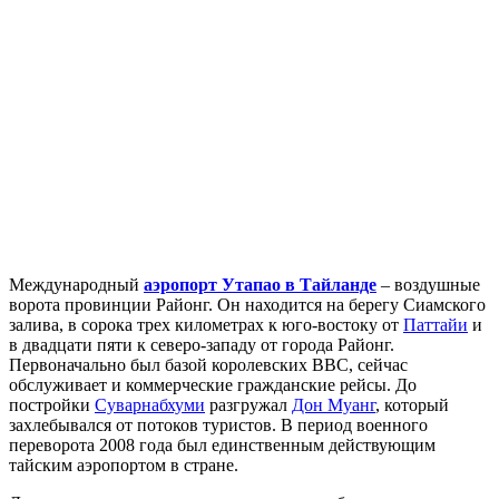
Международный
аэропорт Утапао в Тайланде
– воздушные
ворота провинции Районг. Он находится на берегу Сиамского
залива, в сорока трех километрах к юго-востоку от
Паттайи
и
в двадцати пяти к северо-западу от города Районг.
Первоначально был базой королевских ВВС, сейчас
обслуживает и коммерческие гражданские рейсы. До
постройки
Суварнабхуми
разгружал
Дон Муанг
, который
захлебывался от потоков туристов. В период военного
переворота 2008 года был единственным действующим
тайским аэропортом в стране.