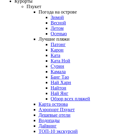
Курорты
Пхукет
Погода на острове
Зимой
Весной
Летом
Осенью
Лучшие пляжи
Патонг
Карон
Ката
Ката Ной
Сурин
Камала
Банг Тао
Най Харн
Найтон
Най Янг
Обзор всех пляжей
Карта острова
Аэропорт Пхукет
Дешевые отели
Водопады
Дайвинг
ТОП-10 экскурсий