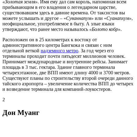
«Золотая земля»
. Имя ему дал сам король, напоминая всем
прибывающим в его владения о легендарном царстве,
существовавшем здесь в давние времена. От таксистов вы
можете услышать и другое – «
Суваннапум»
или «
Суанапхум»
,
неофициальное, употребляемое в быту. А злые языки
утверждают, что ранее место называлось
«Болото кобр»
.
Расположен он в 25 километрах к востоку от
административного центра Бангкока и связан с ним
отдельной веткой
надземного метро
. За год через его
терминалы проходит почти пятьдесят миллионов человек.
Принимает международные и внутренние рейсы. Занимает
площадь в 3 тыс. гектара. Здание главного терминала
четырехэтажное, две ВПП имеют длину 4000 и 3700 метров.
Существуют планы по строительству второй очереди данного
тайского аэропорта – увеличение количества ВПП до четырех
и возведение терминала для компаний-лоукостеров.
2
Дон Муанг