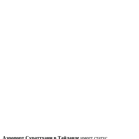
Аэропорт Сураттхани в Тайланде
имеет статус