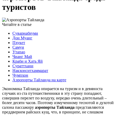
туристов
Читайте в статье
Суварнабхуми
Дон Муанг
Пхукет
Самуи
Утапао
Чианг Май
Краби и Хать Яй
Сураттхани
Накхонситхаммарат
Чумпхон
Аэропорты Тайланда на карте
Экономика Тайланда опирается на туризм и в девяноста
случаях из ста путешественники в эту страну попадают,
совершив перелет по воздуху, нередко очень длительный –
более десяти часов. Поэтому измученному теснотой и духотой
салона пассажиру
аэропорты Тайланда
представляются
преддверием райских кущ, что, в принципе, не слишком