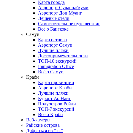
Карта города
Аэропорт Суварнабхуми
Аэропорт Дон Муанг
Дешевые отели
Самостоятельное путешествие
Всё о Бангкоке
Самуи
Карта острова
Аэропорт Самуи
Лучшие пляжи
Достопримечательности
ТОП-10 экскурсий
Immigration Office
Всё о Самуи
Краби
Карта провинции
Аэропорт Краби
Лучшие пляжи
Курорт Ао Нанг
Полуостров Рейли
ТОП-7 экскурсий
Всё о Краби
Веб-камеры
Райские острова
Добраться из * в *