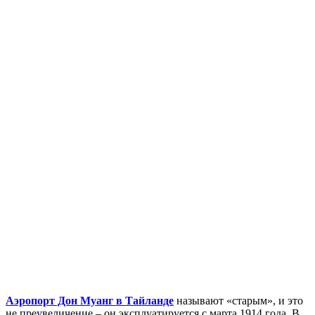
Аэропорт Дон Муанг в Тайланде
называют «старым», и это
не преувеличение – он эксплуатируется с марта 1914 года. В