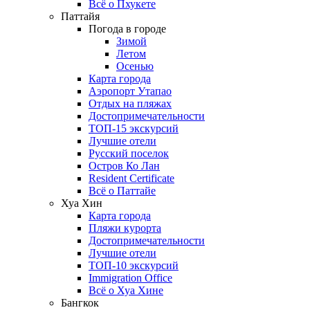
Всё о Пхукете
Паттайя
Погода в городе
Зимой
Летом
Осенью
Карта города
Аэропорт Утапао
Отдых на пляжах
Достопримечательности
ТОП-15 экскурсий
Лучшие отели
Русский поселок
Остров Ко Лан
Resident Certificate
Всё о Паттайе
Хуа Хин
Карта города
Пляжи курорта
Достопримечательности
Лучшие отели
ТОП-10 экскурсий
Immigration Office
Всё о Хуа Хине
Бангкок