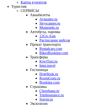
Карты курортов
Туристам
СЕРВИСЫ
Авиабилеты
Aviasales.ru
Skyscanner.ru
Momondo.ru
Автобусы, паромы
12Go.Asia
Расписание рейсов
Прокат транспорта
Rentalcars.com
BikesBooking.com
Трансферы
KiwiTaxi.ru
Intui.travel
Гостиницы
Hotellook.ru
RoomGuru.ru
Booking.com
Страховка
Cherehapa.ru
TripInsurance.ru
Sravni.ru
Экскурсии