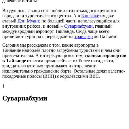
далеко от истины.
Воздушные гавани есть поблизости от каждого крупного
города или туристического центра. А в
Бангкоке
их два:
старый
Дон Муанг
, по большей части использующийся для
внутренних рейсов, и новый –
Суварнабхуми
, главный
международный аэропорт Тайланда. Сюда чаще всего
прилетают туристы с пересадкой на
трансфер
до Паттайи.
Сегодня мы расскажем о том, какие аэропорты в
Тайланде наиболее плотно загружены туристами и чем они
примечательны. А интересующимся тем,
сколько аэропортов
в Тайланде
ответим прямо сейчас: их более пятидесяти,
тридцать из которых принимают и отправляют
исключительно гражданские борта. Остальные делят взлетно-
посадочные полосы (ВПП) с королевскими ВВС.
1
Суварнабхуми