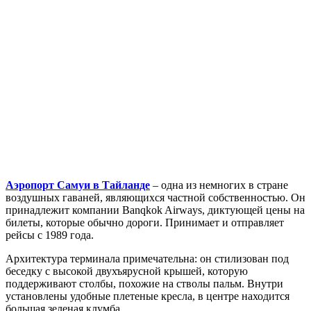
Аэропорт Самуи в Тайланде
– одна из немногих в стране
воздушных гаваней, являющихся частной собственностью. Он
принадлежит компании Banqkok Airways, диктующей цены на
билеты, которые обычно дороги. Принимает и отправляет
рейсы с 1989 года.
Архитектура терминала примечательна: он стилизован под
беседку с высокой двухъярусной крышей, которую
поддерживают столбы, похожие на стволы пальм. Внутри
установлены удобные плетеные кресла, в центре находится
большая зеленая клумба.