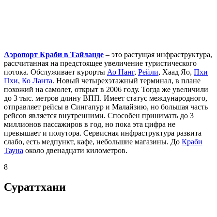
Аэропорт Краби в Тайланде
– это растущая инфраструктура,
рассчитанная на предстоящее увеличение туристического
потока. Обслуживает курорты
Ао Нанг
,
Рейли
, Хаад Яо,
Пхи
Пхи
,
Ко Ланта
. Новый четырехэтажный терминал, в плане
похожий на самолет, открыт в 2006 году. Тогда же увеличили
до 3 тыс. метров длину ВПП. Имеет статус международного,
отправляет рейсы в Сингапур и Малайзию, но большая часть
рейсов является внутренними. Способен принимать до 3
миллионов пассажиров в год, но пока эта цифра не
превышает и полутора. Сервисная инфраструктура развита
слабо, есть медпункт, кафе, небольшие магазины. До
Краби
Тауна
около двенадцати километров.
8
Сураттхани