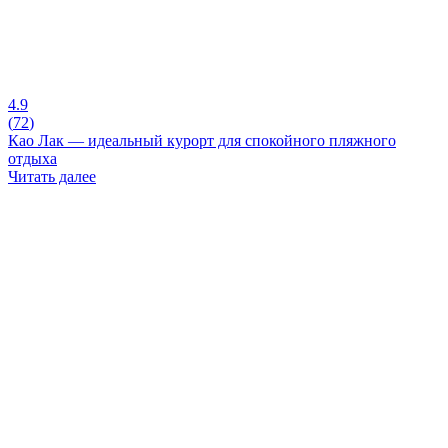
4.9
(
72
)
Као Лак — идеальный курорт для спокойного пляжного
отдыха
Читать далее