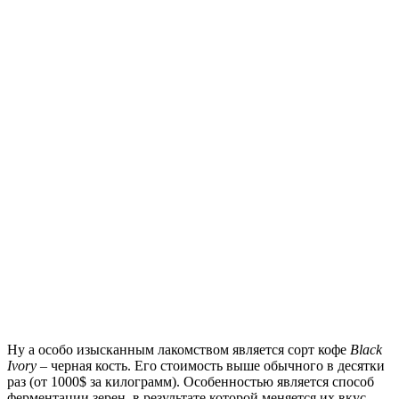
Ну а особо изысканным лакомством является сорт кофе
Black
Ivory
– черная кость. Его стоимость выше обычного в десятки
раз (от 1000$ за килограмм). Особенностью является способ
ферментации зерен, в результате которой меняется их вкус.