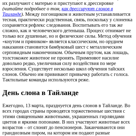
их разлучают с матерью и приступают к дрессировке
(читайте подробнее о том,
как дрессируют слонов в
Таиланде
)
. Между погонщиком и животным устанавливается
тесная, практически родственная, связь, поскольку у слоненка
сохраняется рефлекс следования. Воспитывать его так же
сложно, как и человеческого детеныша. Процесс отнимает не
только все душевные, но и физические силы. Метод обучения
«кнутом и пряником» является классическим, но орудием
наказания становится бамбуковый шест с металлическим
серповидным наконечником. Обычным прутом, как лошадь,
толстокожее животное не пронять. Применяют насилие
довольно редко, увеличивая силу воздействия по мере
взросления. Существует несколько школ обучения тайских
слонов. Обычно им прививают привычку работать с голоса.
Тактильные команды используются реже.
День слона в Тайланде
Ежегодно, 13 марта, празднуется день слонов в Тайланде. Во
всех городах страны проводятся торжественные шествия с
этими священными животными, украшенных гирляндами
цветов и яркими попонами. В них участвуют животные всех
возрастов – от слонят до пенсионеров. Заканчиваются они
грандиозным пиром, на котором им подают разные