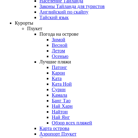
Население Таиланда
Законы Тайланда для туристов
Английский по скайпу
Тайский язык
Курорты
Пхукет
Погода на острове
Зимой
Весной
Летом
Осенью
Лучшие пляжи
Патонг
Карон
Ката
Ката Ной
Сурин
Камала
Банг Тао
Най Харн
Найтон
Най Янг
Обзор всех пляжей
Карта острова
Аэропорт Пхукет