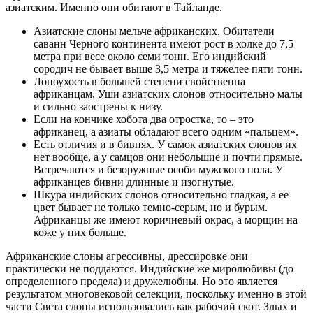
азиатским. Именно они обитают в Тайланде.
Азиатские слоны мельче африканских. Обитатели
саванн Черного континента имеют рост в холке до 7,5
метра при весе около семи тонн. Его индийский
сородич не бывает выше 3,5 метра и тяжелее пяти тонн.
Лопоухость в большей степени свойственна
африканцам. Уши азиатских слонов относительно малы
и сильно заострены к низу.
Если на кончике хобота два отростка, то – это
африканец, а азиаты обладают всего одним «пальцем».
Есть отличия и в бивнях. У самок азиатских слонов их
нет вообще, а у самцов они небольшие и почти прямые.
Встречаются и безоружные особи мужского пола. У
африканцев бивни длинные и изогнутые.
Шкура индийских слонов относительно гладкая, а ее
цвет бывает не только темно-серым, но и бурым.
Африканцы же имеют коричневый окрас, а морщин на
коже у них больше.
Африканские слоны агрессивны, дрессировке они
практически не поддаются. Индийские же миролюбивы (до
определенного предела) и дружелюбны. Но это является
результатом многовековой селекции, поскольку именно в этой
части Света слоны использовались как рабочий скот. Злых и