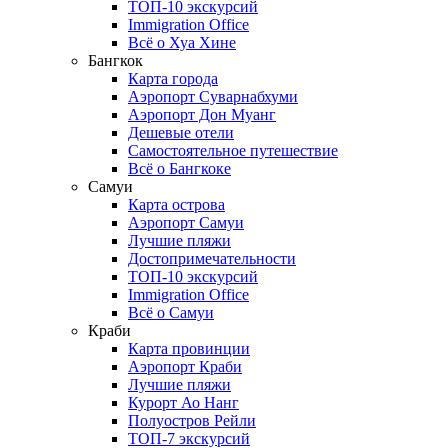
ТОП-10 экскурсий
Immigration Office
Всё о Хуа Хине
Бангкок
Карта города
Аэропорт Суварнабхуми
Аэропорт Дон Муанг
Дешевые отели
Самостоятельное путешествие
Всё о Бангкоке
Самуи
Карта острова
Аэропорт Самуи
Лучшие пляжи
Достопримечательности
ТОП-10 экскурсий
Immigration Office
Всё о Самуи
Краби
Карта провинции
Аэропорт Краби
Лучшие пляжи
Курорт Ао Нанг
Полуостров Рейли
ТОП-7 экскурсий