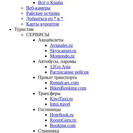
Всё о Краби
Веб-камеры
Райские острова
Добраться из * в *
Карты курортов
Туристам
СЕРВИСЫ
Авиабилеты
Aviasales.ru
Skyscanner.ru
Momondo.ru
Автобусы, паромы
12Go.Asia
Расписание рейсов
Прокат транспорта
Rentalcars.com
BikesBooking.com
Трансферы
KiwiTaxi.ru
Intui.travel
Гостиницы
Hotellook.ru
RoomGuru.ru
Booking.com
Страховка