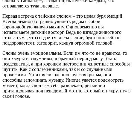
слоны в Тайланде», – задает практически каждый, кто
отправляется туда впервые.
Первая встреча с тайским слоном – это целая буря эмоций.
Всегда немного страшно увидеть рядом с собой
гороподобную живую махину. Одновременно вы
испытываете детский восторг. Ведь во взгляде животного
столько ума, что создается впечатление, будто оно сейчас
поздоровается и заговорит, качнув огромной головой.
Слоны очень эмоциональны. Если им что-то не нравится, то
они хмуры и задумчивы, в брачный период могут быть
неадекватны, а при хорошем настроении животные способны
шутить. Как с соплеменниками, так и со случайными
прохожими. У них великолепное чувство ритма, они
способны запоминать музыку. Иногда удается подсмотреть
момент, когда слон сам себя развлекает, ритмично
пританцовывая под неведомый мотив, который он «крутит» в
своей голове.