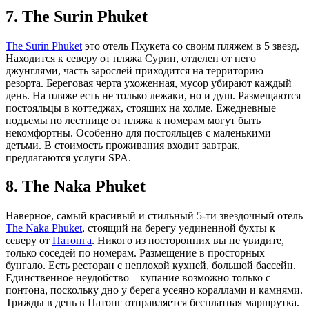
7. The Surin Phuket
The Surin Phuket
это отель Пхукета со своим пляжем в 5 звезд.
Находится к северу от пляжа Сурин, отделен от него
джунглями, часть зарослей приходится на территорию
резорта. Береговая черта ухоженная, мусор убирают каждый
день. На пляже есть не только лежаки, но и душ. Размещаются
постояльцы в коттеджах, стоящих на холме. Ежедневные
подъемы по лестнице от пляжа к номерам могут быть
некомфортны. Особенно для постояльцев с маленькими
детьми. В стоимость проживания входит завтрак,
предлагаются услуги SPA.
8. The Naka Phuket
Наверное, самый красивый и стильный 5-ти звездочный отель
The Naka Phuket
, стоящий на берегу уединенной бухты к
северу от
Патонга
. Никого из посторонних вы не увидите,
только соседей по номерам. Размещение в просторных
бунгало. Есть ресторан с неплохой кухней, большой бассейн.
Единственное неудобство – купание возможно только с
понтона, поскольку дно у берега усеяно кораллами и камнями.
Трижды в день в Патонг отправляется бесплатная маршрутка.