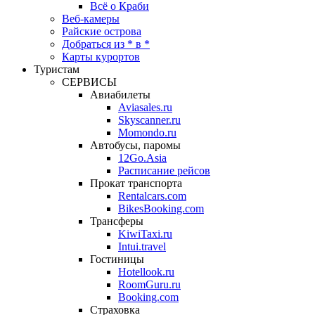
Всё о Краби
Веб-камеры
Райские острова
Добраться из * в *
Карты курортов
Туристам
СЕРВИСЫ
Авиабилеты
Aviasales.ru
Skyscanner.ru
Momondo.ru
Автобусы, паромы
12Go.Asia
Расписание рейсов
Прокат транспорта
Rentalcars.com
BikesBooking.com
Трансферы
KiwiTaxi.ru
Intui.travel
Гостиницы
Hotellook.ru
RoomGuru.ru
Booking.com
Страховка