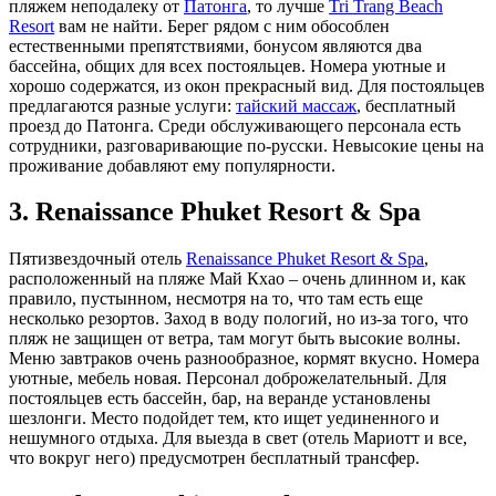
пляжем неподалеку от
Патонга
, то лучшe
Tri Trang Beach
Resort
вам не найти. Берег рядом с ним обособлен
естественными препятствиями, бонусом являются два
бассейна, общих для всех постояльцев. Номера уютные и
хорошо содержатся, из окон прекрасный вид. Для постояльцев
предлагаются разные услуги:
тайский массаж
, бесплатный
проезд до Патонга. Среди обслуживающего персонала есть
сотрудники, разговаривающие по-русски. Невысокие цены на
проживание добавляют ему популярности.
3. Renaissance Phuket Resort & Spa
Пятизвездочный отель
Renaissance Phuket Resort & Spa
,
расположенный на пляже Май Кхао – очень длинном и, как
правило, пустынном, несмотря на то, что там есть еще
несколько резортов. Заход в воду пологий, но из-за того, что
пляж не защищен от ветра, там могут быть высокие волны.
Меню завтраков очень разнообразное, кормят вкусно. Номера
уютные, мебель новая. Персонал доброжелательный. Для
постояльцев есть бассейн, бар, на веранде установлены
шезлонги. Место подойдет тем, кто ищет уединенного и
нешумного отдыха. Для выезда в свет (отель Мариотт и все,
что вокруг него) предусмотрен бесплатный трансфер.