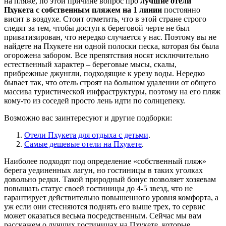
на пляже, по этой причине вопрос про
лучшие отели
Пхукета с собственным пляжем на 1 линии
постоянно
висит в воздухе. Стоит отметить, что в этой стране строго
следят за тем, чтобы доступ к береговой черте не был
приватизирован, что нередко случается у нас. Поэтому вы не
найдете на Пхукете ни одной полоски песка, которая бы была
огорожена забором. Все препятствия носят исключительно
естественный характер – береговые мысы, скалы,
прибрежные джунгли, подходящие к урезу воды. Нередко
бывает так, что отель строят на большом удалении от общего
массива туристической инфраструктуры, поэтому на его пляж
кому-то из соседей просто лень идти по солнцепеку.
Возможно вас заинтересуют и другие подборки:
Отели Пхукета для отдыха с детьми
.
Самые дешевые отели на Пхукете
.
Наиболее подходят под определение «собственный пляж»
берега уединенных лагун, но гостиницы в таких уголках
довольно редки. Такой природный бонус позволяет хозяевам
повышать статус своей гостиницы до 4-5 звезд, что не
гарантирует действительно повышенного уровня комфорта, а
уж если они стесняются поднять его выше трех, то сервис
может оказаться весьма посредственным. Сейчас мы вам
расскажем о лучших гостиницах на Пхукете, которые