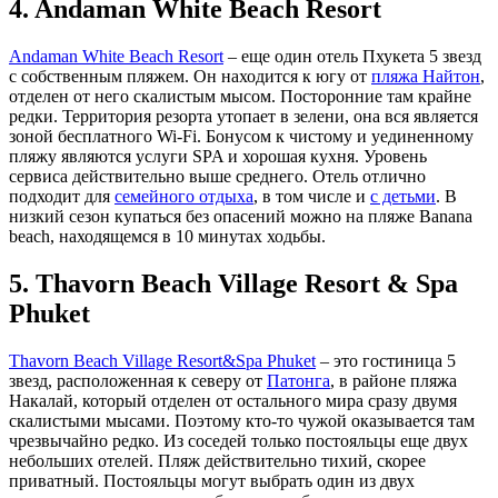
4. Andaman White Beach Resort
Andaman White Beach Resort
– еще один отель Пхукета 5 звезд
с собственным пляжем. Он находится к югу от
пляжа Найтон
,
отделен от него скалистым мысом. Посторонние там крайне
редки. Территория резорта утопает в зелени, она вся является
зоной бесплатного Wi-Fi. Бонусом к чистому и уединенному
пляжу являются услуги SPA и хорошая кухня. Уровень
сервиса действительно выше среднего. Отель отлично
подходит для
семейного отдыха
, в том числе и
с детьми
. В
низкий сезон купаться без опасений можно на пляже Banana
beach, находящемся в 10 минутах ходьбы.
5. Thavorn Beach Village Resort & Spa
Phuket
Thavorn Beach Village Resort&Spa Phuket
– это гостиница 5
звезд, расположенная к северу от
Патонга
, в районе пляжа
Накалай, который отделен от остального мира сразу двумя
скалистыми мысами. Поэтому кто-то чужой оказывается там
чрезвычайно редко. Из соседей только постояльцы еще двух
небольших отелей. Пляж действительно тихий, скорее
приватный. Постояльцы могут выбрать один из двух