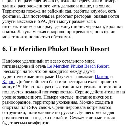
вариантов размещения – в бунгало на берегу или в номере
здания, расположенного чуть дальше и выше, на холме.
Территория похожа на райский сад, разбиты клумбы, есть
фонтаны. Для постояльцев работает ресторан, оказываются
услуги массажа и SPA. Дети могут развлечься в
интерактивном зоопарке, где живут пони, черепахи, кролики
и козы. Лагуна мелкая и хорошо прогревается, но в отлив
может почти полностью обсохнуть.
6. Le Meridien Phuket Beach Resort
Наиболее удаленный от всего остального мира
пятизвездочный отель
Le Meridien Phuket Beach Resort
,
несмотря на то, что он находится между двумя
туристическими центрами Пхукета – пляжами
Патонг
и
Карон
. До ближайшего бара или ресторана ехать придется
минут 15. Но вот как раз из-за тишины и уединенности он и
пользуется немалой популярностью. Сервис действительно на
уровне заявленного. Номера чистые, питание вкусное и
разнообразное, территория ухоженная. Можно сходить в
спортзал или SPA-салон. Среди персонала встречаются
сотрудники, понимающие по-русски. Лучшего места для
романтического отдыха не найти. Семьям с детьми так же
будет весьма комфортно.