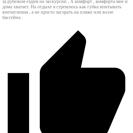
за рубежом ездим на экскурсии . А комфорт , комфорта мне и
дома хватает. На отдыхе я стремлюсь как губка впитывать
впечатления , а не просто загорать на пляже или возле
бассейна .