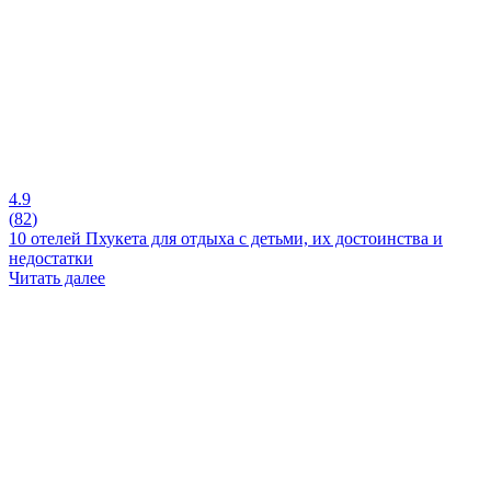
4.9
(
82
)
10 отелей Пхукета для отдыха с детьми, их достоинства и
недостатки
Читать далее