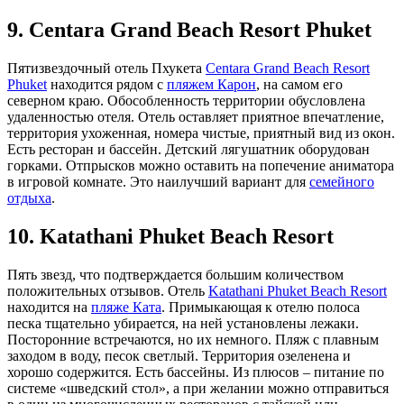
9. Centara Grand Beach Resort Phuket
Пятизвездочный отель Пхукета
Centara Grand Beach Resort
Phuket
находится рядом с
пляжем Карон
, на самом его
северном краю. Обособленность территории обусловлена
удаленностью отеля. Отель оставляет приятное впечатление,
территория ухоженная, номера чистые, приятный вид из окон.
Есть ресторан и бассейн. Детский лягушатник оборудован
горками. Отпрысков можно оставить на попечение аниматора
в игровой комнате. Это наилучший вариант для
семейного
отдыха
.
10. Katathani Phuket Beach Resort
Пять звезд, что подтверждается большим количеством
положительных отзывов. Отель
Katathani Phuket Beach Resort
находится на
пляже Ката
. Примыкающая к отелю полоса
песка тщательно убирается, на ней установлены лежаки.
Посторонние встречаются, но их немного. Пляж с плавным
заходом в воду, песок светлый. Территория озеленена и
хорошо содержится. Есть бассейны. Из плюсов – питание по
системе «шведский стол», а при желании можно отправиться