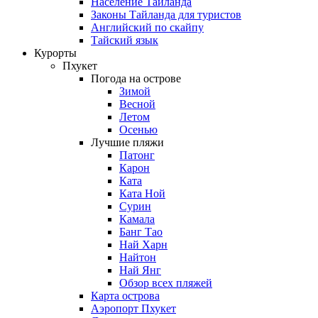
Население Таиланда
Законы Тайланда для туристов
Английский по скайпу
Тайский язык
Курорты
Пхукет
Погода на острове
Зимой
Весной
Летом
Осенью
Лучшие пляжи
Патонг
Карон
Ката
Ката Ной
Сурин
Камала
Банг Тао
Най Харн
Найтон
Най Янг
Обзор всех пляжей
Карта острова
Аэропорт Пхукет