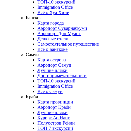
ТОП-10 экскурсий
Immigration Office
Всё о Хуа Хине
Бангкок
Карта города
Аэропорт Суварнабхуми
Аэропорт Дон Муанг
Дешевые отели
Самостоятельное путешествие
Всё о Бангкоке
Самуи
Карта острова
Аэропорт Самуи
Лучшие пляжи
Достопримечательности
ТОП-10 экскурсий
Immigration Office
Всё о Самуи
Краби
Карта провинции
Аэропорт Краби
Лучшие пляжи
Курорт Ао Нанг
Полуостров Рейли
ТОП-7 экскурсий