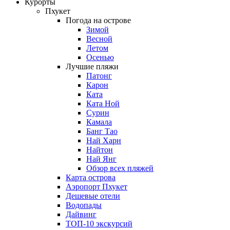
Курорты
Пхукет
Погода на острове
Зимой
Весной
Летом
Осенью
Лучшие пляжи
Патонг
Карон
Ката
Ката Ной
Сурин
Камала
Банг Тао
Най Харн
Найтон
Най Янг
Обзор всех пляжей
Карта острова
Аэропорт Пхукет
Дешевые отели
Водопады
Дайвинг
ТОП-10 экскурсий