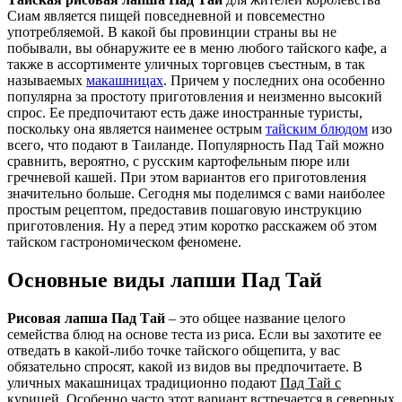
Сиам является пищей повседневной и повсеместно
употребляемой. В какой бы провинции страны вы не
побывали, вы обнаружите ее в меню любого тайского кафе, а
также в ассортименте уличных торговцев съестным, в так
называемых
макашницах
. Причем у последних она особенно
популярна за простоту приготовления и неизменно высокий
спрос. Ее предпочитают есть даже иностранные туристы,
поскольку она является наименее острым
тайским блюдом
изо
всего, что подают в Таиланде. Популярность Пад Тай можно
сравнить, вероятно, с русским картофельным пюре или
гречневой кашей. При этом вариантов его приготовления
значительно больше. Сегодня мы поделимся с вами наиболее
простым рецептом, предоставив пошаговую инструкцию
приготовления. Ну а перед этим коротко расскажем об этом
тайском гастрономическом феномене.
Основные виды лапши Пад Тай
Рисовая лапша Пад Тай
– это общее название целого
семейства блюд на основе теста из риса. Если вы захотите ее
отведать в какой-либо точке тайского общепита, у вас
обязательно спросят, какой из видов вы предпочитаете. В
уличных макашницах традиционно подают
Пад Тай с
курицей
. Особенно часто этот вариант встречается в северных