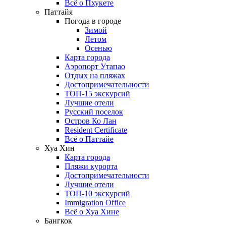
Всё о Пхукете
Паттайя
Погода в городе
Зимой
Летом
Осенью
Карта города
Аэропорт Утапао
Отдых на пляжах
Достопримечательности
ТОП-15 экскурсий
Лучшие отели
Русский поселок
Остров Ко Лан
Resident Certificate
Всё о Паттайе
Хуа Хин
Карта города
Пляжи курорта
Достопримечательности
Лучшие отели
ТОП-10 экскурсий
Immigration Office
Всё о Хуа Хине
Бангкок