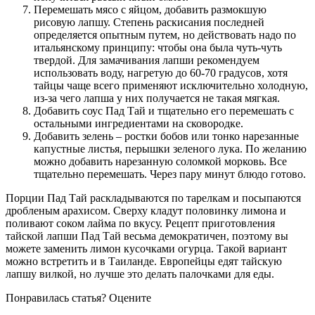
Перемешать мясо с яйцом, добавить размокшую
рисовую лапшу. Степень раскисания последней
определяется опытным путем, но действовать надо по
итальянскому принципу: чтобы она была чуть-чуть
твердой. Для замачивания лапши рекомендуем
использовать воду, нагретую до 60-70 градусов, хотя
тайцы чаще всего применяют исключительно холодную,
из-за чего лапша у них получается не такая мягкая.
Добавить соус Пад Тай и тщательно его перемешать с
остальными ингредиентами на сковородке.
Добавить зелень – ростки бобов или тонко нарезанные
капустные листья, перышки зеленого лука. По желанию
можно добавить нарезанную соломкой морковь. Все
тщательно перемешать. Через пару минут блюдо готово.
Порции Пад Тай раскладываются по тарелкам и посыпаются
дробленым арахисом. Сверху кладут половинку лимона и
поливают соком лайма по вкусу.
Рецепт приготовления
тайской лапши Пад Тай
весьма демократичен, поэтому вы
можете заменить лимон кусочками огурца. Такой вариант
можно встретить и в Таиланде. Европейцы едят тайскую
лапшу вилкой, но лучше это делать палочками для еды.
Понравилась статья? Оцените