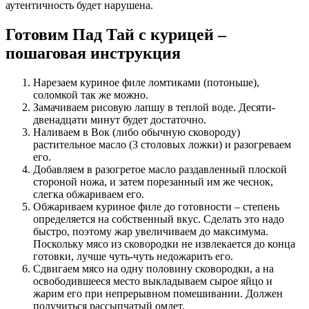
аутентичность будет нарушена.
Готовим Пад Тай с курицей –
пошаговая инструкция
Нарезаем куриное филе ломтиками (потоньше),
соломкой так же можно.
Замачиваем рисовую лапшу в теплой воде. Десяти-
двенадцати минут будет достаточно.
Наливаем в Вок (либо обычную сковороду)
растительное масло (3 столовых ложки) и разогреваем
его.
Добавляем в разогретое масло раздавленный плоской
стороной ножа, и затем порезанный им же чеснок,
слегка обжариваем его.
Обжариваем куриное филе до готовности – степень
определяется на собственный вкус. Сделать это надо
быстро, поэтому жар увеличиваем до максимума.
Поскольку мясо из сковородки не извлекается до конца
готовки, лучше чуть-чуть недожарить его.
Сдвигаем мясо на одну половину сковородки, а на
освободившееся место выкладываем сырое яйцо и
жарим его при непрерывном помешивании. Должен
получиться рассыпчатый омлет.