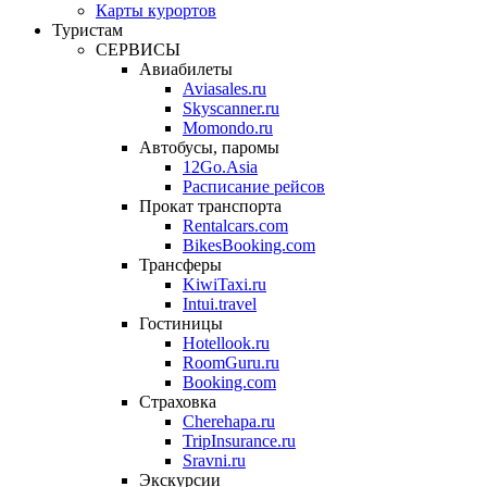
Карты курортов
Туристам
СЕРВИСЫ
Авиабилеты
Aviasales.ru
Skyscanner.ru
Momondo.ru
Автобусы, паромы
12Go.Asia
Расписание рейсов
Прокат транспорта
Rentalcars.com
BikesBooking.com
Трансферы
KiwiTaxi.ru
Intui.travel
Гостиницы
Hotellook.ru
RoomGuru.ru
Booking.com
Страховка
Cherehapa.ru
TripInsurance.ru
Sravni.ru
Экскурсии