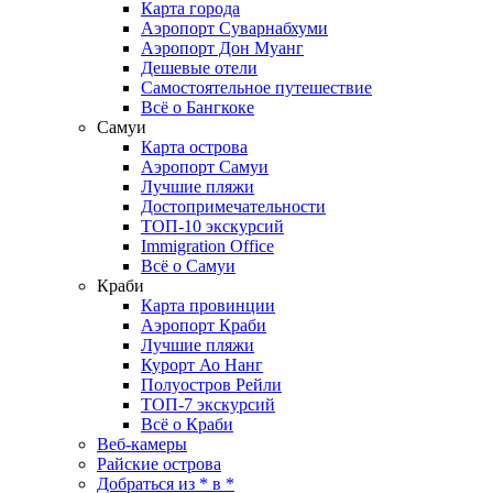
Карта города
Аэропорт Суварнабхуми
Аэропорт Дон Муанг
Дешевые отели
Самостоятельное путешествие
Всё о Бангкоке
Самуи
Карта острова
Аэропорт Самуи
Лучшие пляжи
Достопримечательности
ТОП-10 экскурсий
Immigration Office
Всё о Самуи
Краби
Карта провинции
Аэропорт Краби
Лучшие пляжи
Курорт Ао Нанг
Полуостров Рейли
ТОП-7 экскурсий
Всё о Краби
Веб-камеры
Райские острова
Добраться из * в *