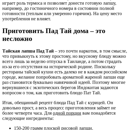
играет роль термоса и позволяет донести готовую лапшу,
например, до гостиничного номера в состоянии полной
готовности (теплым или умеренно горячим). На цену место
употребления не влияет.
Приготовить Пад Тай дома – это
несложно
Тайская лапша Пад Тай
– это почти наркотик, в том смысле,
что привыкнуть к этому простому, но вкусному блюду можно
всего лишь за неделю отпуска в Таиланде, а потом страдать
из-за его отсутствия на исторической родине. Поскольку
рестораны тайской кухни есть далеко не в каждом российском
городе, желание попробовать ароматной жареной лапши еще
раз становится буквально навязчивой идеей. Поэтому многие
вернувшиеся с экзотических берегов Индокитая задаются
вопросом о том, как приготовить блюдо Пат Тай.
Итак, обещанный рецепт блюда Пад Тай с курицей.
Он
довольно прост, а весь процесс приготовления займет не
более четверти часа. Для
одной порции
вам понадобятся
следующие ингредиенты:
150-200 грамм плоской рисовой лапши.