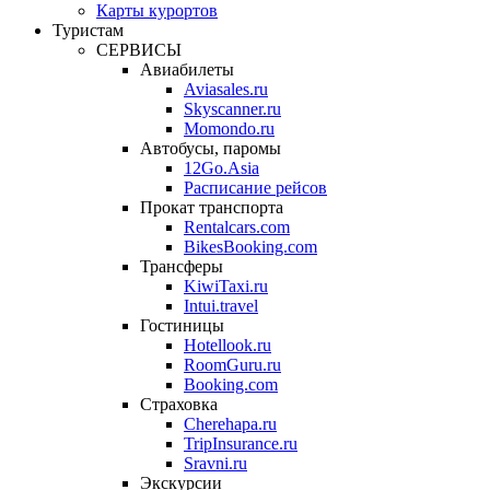
Карты курортов
Туристам
СЕРВИСЫ
Авиабилеты
Aviasales.ru
Skyscanner.ru
Momondo.ru
Автобусы, паромы
12Go.Asia
Расписание рейсов
Прокат транспорта
Rentalcars.com
BikesBooking.com
Трансферы
KiwiTaxi.ru
Intui.travel
Гостиницы
Hotellook.ru
RoomGuru.ru
Booking.com
Страховка
Cherehapa.ru
TripInsurance.ru
Sravni.ru
Экскурсии