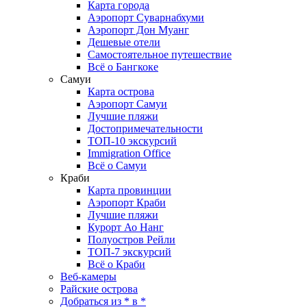
Карта города
Аэропорт Суварнабхуми
Аэропорт Дон Муанг
Дешевые отели
Самостоятельное путешествие
Всё о Бангкоке
Самуи
Карта острова
Аэропорт Самуи
Лучшие пляжи
Достопримечательности
ТОП-10 экскурсий
Immigration Office
Всё о Самуи
Краби
Карта провинции
Аэропорт Краби
Лучшие пляжи
Курорт Ао Нанг
Полуостров Рейли
ТОП-7 экскурсий
Всё о Краби
Веб-камеры
Райские острова
Добраться из * в *