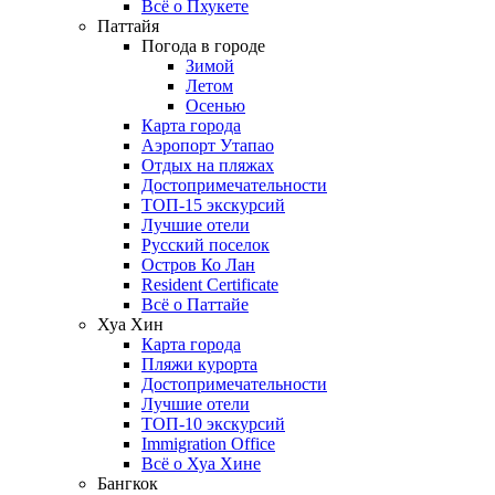
Всё о Пхукете
Паттайя
Погода в городе
Зимой
Летом
Осенью
Карта города
Аэропорт Утапао
Отдых на пляжах
Достопримечательности
ТОП-15 экскурсий
Лучшие отели
Русский поселок
Остров Ко Лан
Resident Certificate
Всё о Паттайе
Хуа Хин
Карта города
Пляжи курорта
Достопримечательности
Лучшие отели
ТОП-10 экскурсий
Immigration Office
Всё о Хуа Хине
Бангкок