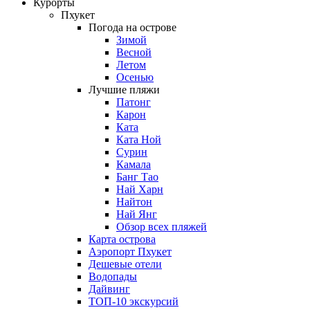
Курорты
Пхукет
Погода на острове
Зимой
Весной
Летом
Осенью
Лучшие пляжи
Патонг
Карон
Ката
Ката Ной
Сурин
Камала
Банг Тао
Най Харн
Найтон
Най Янг
Обзор всех пляжей
Карта острова
Аэропорт Пхукет
Дешевые отели
Водопады
Дайвинг
ТОП-10 экскурсий