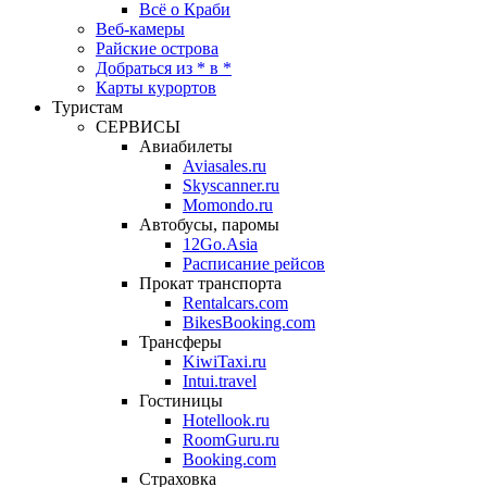
Всё о Краби
Веб-камеры
Райские острова
Добраться из * в *
Карты курортов
Туристам
СЕРВИСЫ
Авиабилеты
Aviasales.ru
Skyscanner.ru
Momondo.ru
Автобусы, паромы
12Go.Asia
Расписание рейсов
Прокат транспорта
Rentalcars.com
BikesBooking.com
Трансферы
KiwiTaxi.ru
Intui.travel
Гостиницы
Hotellook.ru
RoomGuru.ru
Booking.com
Страховка