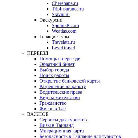
Cherehapa.ru
TripInsurance.ru
Sravni.ru
Экскурсии
Sputnik8.com
Weatlas.com
Горящие туры
Travelata.ru
Level.travel
ПЕРЕЕЗД
Помощь в переезде
Обратный билет
Выбор города
Поиск работы
Открытие банковской карты
Разрешение на работу
Водительские права
Вид на жительство
Гражданство
Жизнь в Тае
ВАЖНОЕ
Сервисы для туристов
Визы в Таиланд
Миграционная карта
Безопасность в Тайланде для туристов