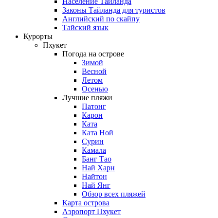
Население Таиланда
Законы Тайланда для туристов
Английский по скайпу
Тайский язык
Курорты
Пхукет
Погода на острове
Зимой
Весной
Летом
Осенью
Лучшие пляжи
Патонг
Карон
Ката
Ката Ной
Сурин
Камала
Банг Тао
Най Харн
Найтон
Най Янг
Обзор всех пляжей
Карта острова
Аэропорт Пхукет