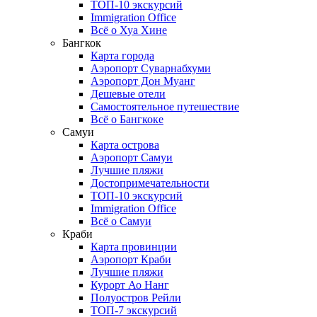
ТОП-10 экскурсий
Immigration Office
Всё о Хуа Хине
Бангкок
Карта города
Аэропорт Суварнабхуми
Аэропорт Дон Муанг
Дешевые отели
Самостоятельное путешествие
Всё о Бангкоке
Самуи
Карта острова
Аэропорт Самуи
Лучшие пляжи
Достопримечательности
ТОП-10 экскурсий
Immigration Office
Всё о Самуи
Краби
Карта провинции
Аэропорт Краби
Лучшие пляжи
Курорт Ао Нанг
Полуостров Рейли
ТОП-7 экскурсий