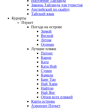
Население Таиланда
Законы Тайланда для туристов
Английский по скайпу
Тайский язык
Курорты
Пхукет
Погода на острове
Зимой
Весной
Летом
Осенью
Лучшие пляжи
Патонг
Карон
Ката
Ката Ной
Сурин
Камала
Банг Тао
Най Харн
Найтон
Най Янг
Обзор всех пляжей
Карта острова
Аэропорт Пхукет