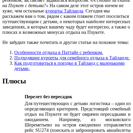
ребенком, заставляет задаваться вопросом:
«А стоит ли ехать
на Пхукет с детьми?»
На самом деле этот остров ничем не
хуже, чем остальные
курорты Тайланда
. Сегодня мы
расскажем вам о том, рядом с каким пляжем стоит поселиться
путешествующим с детьми, о некоторых наиболее интересных
заведениях, в которых вашему чаду будет интересно, а также о
плюсах и возможных минусах отдыха на Пхукете.
Не забудьте также почитать и другие статьи на похожие темы:
Особенности отдыха в Паттайе с ребенком.
Подходящие курорты для семейного отдыха в Тайланде.
Как подготовиться к поездке в Тайланд с маленькими
детьми.
Плюсы
Перелет без пересадок
Для путешествующих с детьми логистика – один из
определяющих критериев. Предстоящий семейный
отдых на Пхукете
не будет омрачен пересадками и
ожиданием. Например, из московского
Шереметьево на остров ежедневно отправляется
рейс SU274 (поискать и забронировать авиабилеты