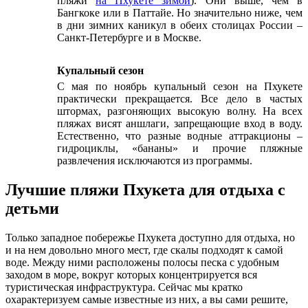
пляжи
на Пхукете зимой
). Они выше, чем в
Бангкоке или в Паттайе. Но значительно ниже, чем
в дни зимних каникул в обеих столицах России –
Санкт-Петербурге и в Москве.
Купальный сезон
С мая по ноябрь купальный сезон на Пхукете
практически прекращается. Все дело в частых
штормах, разгоняющих высокую волну. На всех
пляжах висят аншлаги, запрещающие вход в воду.
Естественно, что разные водные аттракционы –
гидроциклы, «бананы» и прочие пляжные
развлечения исключаются из программы.
Лучшие пляжи Пхукета для отдыха с
детьми
Только западное побережье Пхукета доступно для отдыха, но
и на нем довольно много мест, где скалы подходят к самой
воде. Между ними расположены полосы песка с удобным
заходом в море, вокруг которых концентрируется вся
туристическая инфраструктура. Сейчас мы кратко
охарактеризуем самые известные из них, а вы сами решите,