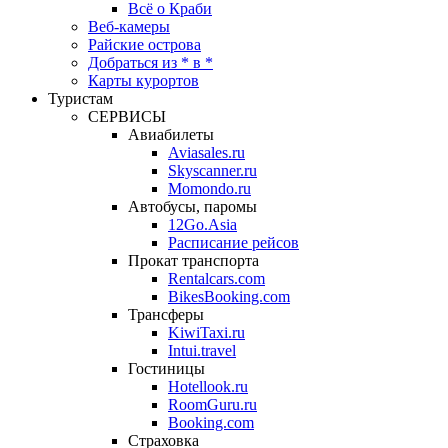
Всё о Краби
Веб-камеры
Райские острова
Добраться из * в *
Карты курортов
Туристам
СЕРВИСЫ
Авиабилеты
Aviasales.ru
Skyscanner.ru
Momondo.ru
Автобусы, паромы
12Go.Asia
Расписание рейсов
Прокат транспорта
Rentalcars.com
BikesBooking.com
Трансферы
KiwiTaxi.ru
Intui.travel
Гостиницы
Hotellook.ru
RoomGuru.ru
Booking.com
Страховка