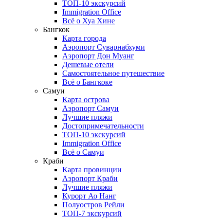
ТОП-10 экскурсий
Immigration Office
Всё о Хуа Хине
Бангкок
Карта города
Аэропорт Суварнабхуми
Аэропорт Дон Муанг
Дешевые отели
Самостоятельное путешествие
Всё о Бангкоке
Самуи
Карта острова
Аэропорт Самуи
Лучшие пляжи
Достопримечательности
ТОП-10 экскурсий
Immigration Office
Всё о Самуи
Краби
Карта провинции
Аэропорт Краби
Лучшие пляжи
Курорт Ао Нанг
Полуостров Рейли
ТОП-7 экскурсий