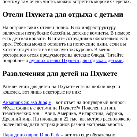
поэтому там очень чисто, можно встретить морских черепах.
Отели Пхукета для отдыха с детьми
На острове таких отелей полно. В их инфраструктуру
включены неглубокие бассейны, детские комнаты. В номере
есть детская кровать. В штате сотрудников обязательно есть
врач. Ребенка можно оставить на попечение няни, если вы
хотите отлучиться на взрослую экскурсию. В меню
ресторанов отеля предусмотрены детские блюда. Читайте
подробнее о
лучших отелях Пхукета для отдыха с детьми
.
Развлечения для детей на Пхукете
Развлечений для детей на Пхукете есть на любой вкус и
кошелек, вот лишь некоторые из них:
Аквапарк Splash Jungle
– вот ответ на популярный вопрос:
«Куда сходить с детьми на Пхукете?» Поделен на пять
тематических зон – Азия, Америка, Антарктида, Африка,
Древний мир. На площади в 22 тыс. кв. метров расположено
более пятнадцати аттракционов разной экстремальности.
Парк динозавров Dino Park
– вот что еще обязательно