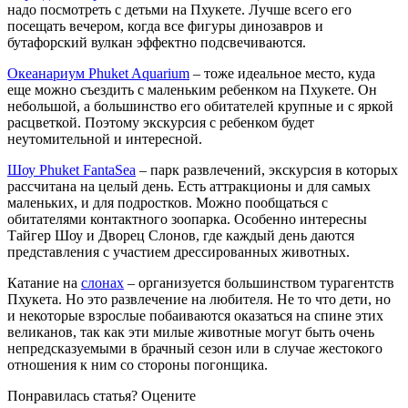
надо посмотреть с детьми на Пхукете. Лучше всего его
посещать вечером, когда все фигуры динозавров и
бутафорский вулкан эффектно подсвечиваются.
Океанариум Phuket Aquarium
– тоже идеальное место, куда
еще можно съездить с маленьким ребенком на Пхукете. Он
небольшой, а большинство его обитателей крупные и с яркой
расцветкой. Поэтому экскурсия с ребенком будет
неутомительной и интересной.
Шоу Phuket FantaSea
– парк развлечений, экскурсия в которых
рассчитана на целый день. Есть аттракционы и для самых
маленьких, и для подростков. Можно пообщаться с
обитателями контактного зоопарка. Особенно интересны
Тайгер Шоу и Дворец Слонов, где каждый день даются
представления с участием дрессированных животных.
Катание на
слонах
– организуется большинством турагентств
Пхукета. Но это развлечение на любителя. Не то что дети, но
и некоторые взрослые побаиваются оказаться на спине этих
великанов, так как эти милые животные могут быть очень
непредсказуемыми в брачный сезон или в случае жестокого
отношения к ним со стороны погонщика.
Понравилась статья? Оцените