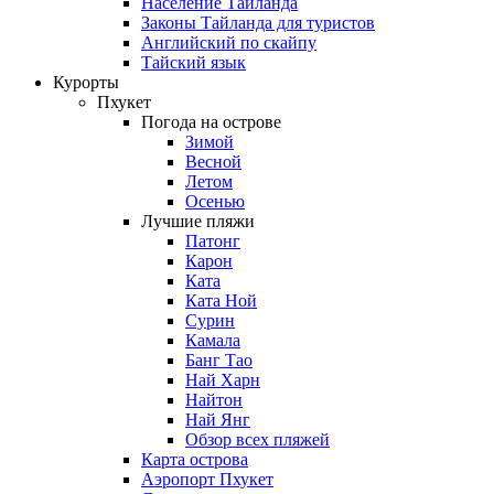
Население Таиланда
Законы Тайланда для туристов
Английский по скайпу
Тайский язык
Курорты
Пхукет
Погода на острове
Зимой
Весной
Летом
Осенью
Лучшие пляжи
Патонг
Карон
Ката
Ката Ной
Сурин
Камала
Банг Тао
Най Харн
Найтон
Най Янг
Обзор всех пляжей
Карта острова
Аэропорт Пхукет