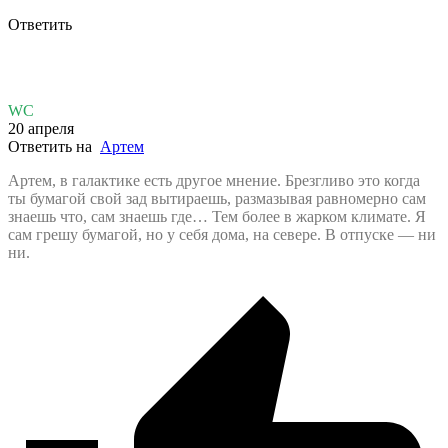
Ответить
WC
20 апреля
Ответить на
Артем
Артем, в галактике есть другое мнение. Брезгливо это когда
ты бумагой свой зад вытираешь, размазывая равномерно сам
знаешь что, сам знаешь где… Тем более в жарком климате. Я
сам грешу бумагой, но у себя дома, на севере. В отпуске — ни
ни.