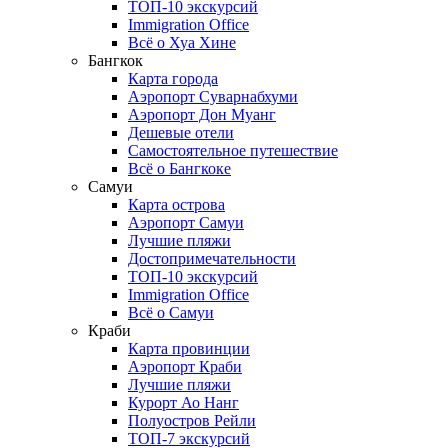
ТОП-10 экскурсий
Immigration Office
Всё о Хуа Хине
Бангкок
Карта города
Аэропорт Суварнабхуми
Аэропорт Дон Муанг
Дешевые отели
Самостоятельное путешествие
Всё о Бангкоке
Самуи
Карта острова
Аэропорт Самуи
Лучшие пляжи
Достопримечательности
ТОП-10 экскурсий
Immigration Office
Всё о Самуи
Краби
Карта провинции
Аэропорт Краби
Лучшие пляжи
Курорт Ао Нанг
Полуостров Рейли
ТОП-7 экскурсий