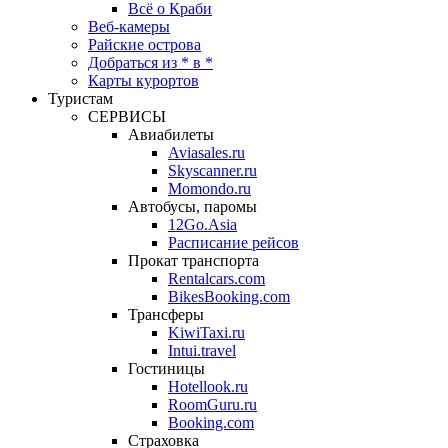
Всё о Краби
Веб-камеры
Райские острова
Добраться из * в *
Карты курортов
Туристам
СЕРВИСЫ
Авиабилеты
Aviasales.ru
Skyscanner.ru
Momondo.ru
Автобусы, паромы
12Go.Asia
Расписание рейсов
Прокат транспорта
Rentalcars.com
BikesBooking.com
Трансферы
KiwiTaxi.ru
Intui.travel
Гостиницы
Hotellook.ru
RoomGuru.ru
Booking.com
Страховка