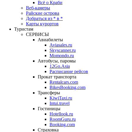
Всё о Краби
Веб-камеры
Райские острова
Добраться из * в *
Карты курортов
Туристам
СЕРВИСЫ
Авиабилеты
Aviasales.ru
Skyscanner.ru
Momondo.ru
Автобусы, паромы
12Go.Asia
Расписание рейсов
Прокат транспорта
Rentalcars.com
BikesBooking.com
Трансферы
KiwiTaxi.ru
Intui.travel
Гостиницы
Hotellook.ru
RoomGuru.ru
Booking.com
Страховка