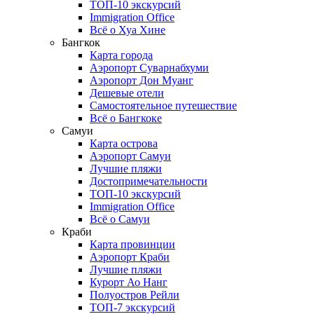
ТОП-10 экскурсий
Immigration Office
Всё о Хуа Хине
Бангкок
Карта города
Аэропорт Суварнабхуми
Аэропорт Дон Муанг
Дешевые отели
Самостоятельное путешествие
Всё о Бангкоке
Самуи
Карта острова
Аэропорт Самуи
Лучшие пляжи
Достопримечательности
ТОП-10 экскурсий
Immigration Office
Всё о Самуи
Краби
Карта провинции
Аэропорт Краби
Лучшие пляжи
Курорт Ао Нанг
Полуостров Рейли
ТОП-7 экскурсий