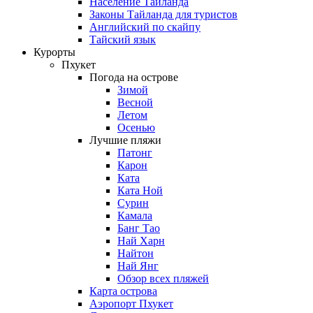
Население Таиланда
Законы Тайланда для туристов
Английский по скайпу
Тайский язык
Курорты
Пхукет
Погода на острове
Зимой
Весной
Летом
Осенью
Лучшие пляжи
Патонг
Карон
Ката
Ката Ной
Сурин
Камала
Банг Тао
Най Харн
Найтон
Най Янг
Обзор всех пляжей
Карта острова
Аэропорт Пхукет