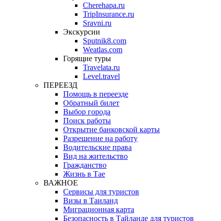
Cherehapa.ru
TripInsurance.ru
Sravni.ru
Экскурсии
Sputnik8.com
Weatlas.com
Горящие туры
Travelata.ru
Level.travel
ПЕРЕЕЗД
Помощь в переезде
Обратный билет
Выбор города
Поиск работы
Открытие банковской карты
Разрешение на работу
Водительские права
Вид на жительство
Гражданство
Жизнь в Тае
ВАЖНОЕ
Сервисы для туристов
Визы в Таиланд
Миграционная карта
Безопасность в Тайланде для туристов