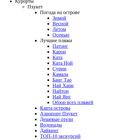
Курорты
Пхукет
Погода на острове
Зимой
Весной
Летом
Осенью
Лучшие пляжи
Патонг
Карон
Ката
Ката Ной
Сурин
Камала
Банг Тао
Най Харн
Найтон
Най Янг
Обзор всех пляжей
Карта острова
Аэропорт Пхукет
Дешевые отели
Водопады
Дайвинг
ТОП-10 экскурсий