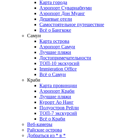
Карта города
Аэропорт Суварнабхуми
Аэропорт Дон Муанг
Дешевые отели
Самостоятельное путешествие
Всё о Бангкоке
Самуи
Карта острова
Аэропорт Самуи
Лучшие пляжи
Достопримечательности
ТОП-10 экскурсий
Immigration Office
Всё о Самуи
Краби
Карта провинции
Аэропорт Краби
Лучшие пляжи
Курорт Ао Нанг
Полуостров Рейли
ТОП-7 экскурсий
Всё о Краби
Веб-камеры
Райские острова
Добраться из * в *