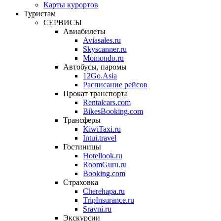
Карты курортов
Туристам
СЕРВИСЫ
Авиабилеты
Aviasales.ru
Skyscanner.ru
Momondo.ru
Автобусы, паромы
12Go.Asia
Расписание рейсов
Прокат транспорта
Rentalcars.com
BikesBooking.com
Трансферы
KiwiTaxi.ru
Intui.travel
Гостиницы
Hotellook.ru
RoomGuru.ru
Booking.com
Страховка
Cherehapa.ru
TripInsurance.ru
Sravni.ru
Экскурсии