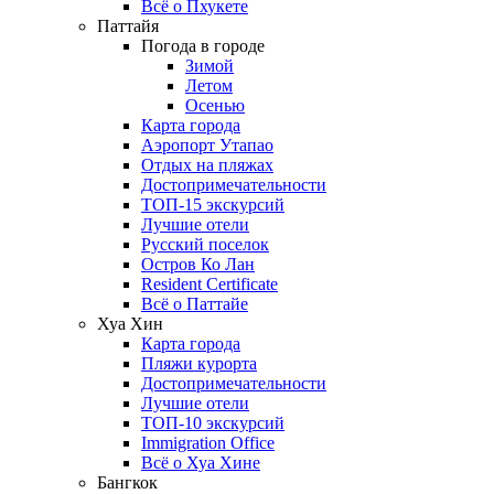
Всё о Пхукете
Паттайя
Погода в городе
Зимой
Летом
Осенью
Карта города
Аэропорт Утапао
Отдых на пляжах
Достопримечательности
ТОП-15 экскурсий
Лучшие отели
Русский поселок
Остров Ко Лан
Resident Certificate
Всё о Паттайе
Хуа Хин
Карта города
Пляжи курорта
Достопримечательности
Лучшие отели
ТОП-10 экскурсий
Immigration Office
Всё о Хуа Хине
Бангкок