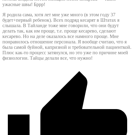
ужасные швы! Бррр!
Я родила сама, хотя лет мне уже много (в этом году 37
будет+первый ребенок). Всех подряд кесарят в Штатах я
слышала. В Тайланде тоже мне говорили, что они будут
делать так, как им проще, т.е. проще кесарево, сделают
кесарево. Но на деле оказалось все намного проще. Мне
понравилось отношение персонала. Я вообще считаю, что я
была самой буйной, капризной и требовательной пациенткой.
Плюс как-то процесс затянулся, но это уже по причине моей
физиологии. Тайцы делали все, что нужно!