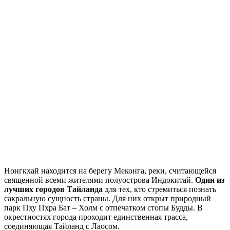
Нонгкхай находится на берегу Меконга, реки, считающейся
священной всеми жителями полуострова Индокитай.
Один из
лучших городов Тайланда
для тех, кто стремиться познать
сакральную сущность страны. Для них открыт природный
парк Пху Пхра Бат – Холм с отпечатком стопы Будды. В
окрестностях города проходит единственная трасса,
соединяющая Тайланд с Лаосом.