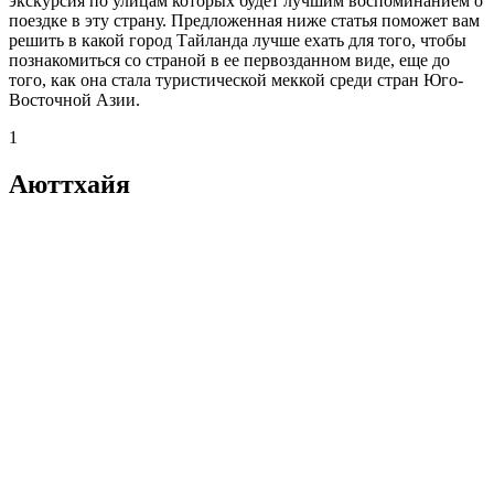
экскурсия по улицам которых будет лучшим воспоминанием о
поездке в эту страну. Предложенная ниже статья поможет вам
решить в какой город Тайланда лучше ехать для того, чтобы
познакомиться со страной в ее первозданном виде, еще до
того, как она стала туристической меккой среди стран Юго-
Восточной Азии.
1
Аюттхайя