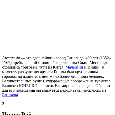
Аюттхайя — это древнейший город Таиланда, 400 лет (1352–
1767) пребывавший столицей королевства Сиам. Место, где
сходились торговые пути из Китая,
Малайзии
и Индии. К
моменту разрушения армией Бирмы был крупнейшим
городом на планете, в нем жило более миллиона человек.
Величественные руины, будоражащие воображение туристов.
Включен ЮНЕСКО в список Всемирного наследия. Обычно
для его посещения организуется целодневная экскурсия из
Бангкока
.
2
Чианг Рай