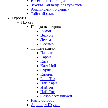
Население Таиланда
Законы Тайланда для туристов
Английский по скайпу
Тайский язык
Курорты
Пхукет
Погода на острове
Зимой
Весной
Летом
Осенью
Лучшие пляжи
Патонг
Карон
Ката
Ката Ной
Сурин
Камала
Банг Тао
Най Харн
Найтон
Най Янг
Обзор всех пляжей
Карта острова
Аэропорт Пхукет