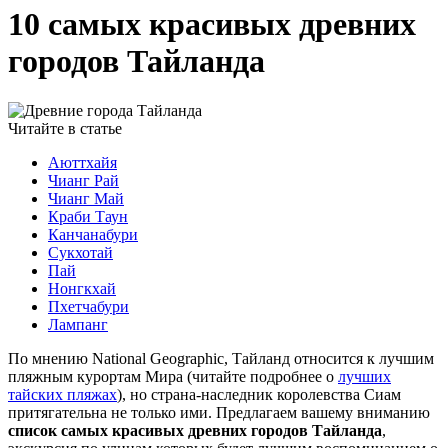
10 самых красивых древних
городов Тайланда
Читайте в статье
Аюттхайя
Чианг Рай
Чианг Май
Краби Таун
Канчанабури
Сукхотай
Пай
Нонгкхай
Пхетчабури
Лампанг
По мнению National Geographic, Тайланд относится к лучшим
пляжным курортам Мира (читайте подробнее о
лучших
тайских пляжах
), но страна-наследник королевства Сиам
притягательна не только ими. Предлагаем вашему вниманию
список самых красивых древних городов Тайланда
,