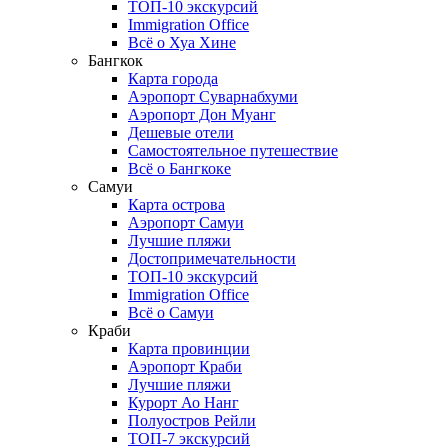
ТОП-10 экскурсий
Immigration Office
Всё о Хуа Хине
Бангкок
Карта города
Аэропорт Суварнабхуми
Аэропорт Дон Муанг
Дешевые отели
Самостоятельное путешествие
Всё о Бангкоке
Самуи
Карта острова
Аэропорт Самуи
Лучшие пляжи
Достопримечательности
ТОП-10 экскурсий
Immigration Office
Всё о Самуи
Краби
Карта провинции
Аэропорт Краби
Лучшие пляжи
Курорт Ао Нанг
Полуостров Рейли
ТОП-7 экскурсий