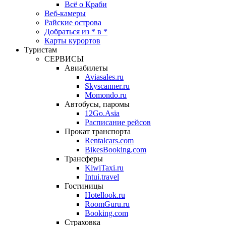
Всё о Краби
Веб-камеры
Райские острова
Добраться из * в *
Карты курортов
Туристам
СЕРВИСЫ
Авиабилеты
Aviasales.ru
Skyscanner.ru
Momondo.ru
Автобусы, паромы
12Go.Asia
Расписание рейсов
Прокат транспорта
Rentalcars.com
BikesBooking.com
Трансферы
KiwiTaxi.ru
Intui.travel
Гостиницы
Hotellook.ru
RoomGuru.ru
Booking.com
Страховка