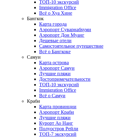
ТОП-10 экскурсий
Immigration Office
Всё о Хуа Хине
Бангкок
Карта города
Аэропорт Суварнабхуми
Аэропорт Дон Муанг
Дешевые отели
Самостоятельное путешествие
Всё о Бангкоке
Самуи
Карта острова
Аэропорт Самуи
Лучшие пляжи
Достопримечательности
ТОП-10 экскурсий
Immigration Office
Всё о Самуи
Краби
Карта провинции
Аэропорт Краби
Лучшие пляжи
Курорт Ао Нанг
Полуостров Рейли
ТОП-7 экскурсий