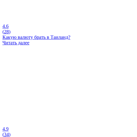
4.6
(
28
)
Какую валюту брать в Таиланд?
Читать далее
4.9
(
34
)