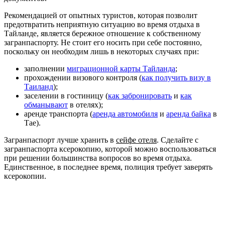
Рекомендацией от опытных туристов, которая позволит
предотвратить неприятную ситуацию во время отдыха в
Тайланде, является бережное отношение к собственному
загранпаспорту. Не стоит его носить при себе постоянно,
поскольку он необходим лишь в некоторых случаях при:
заполнении
миграционной карты Тайланда
;
прохождении визового контроля (
как получить визу в
Таиланд
);
заселении в гостиницу (
как забронировать
и
как
обманывают
в отелях);
аренде транспорта (
аренда автомобиля
и
аренда байка
в
Тае).
Загранпаспорт лучше хранить в
сейфе отеля
. Сделайте с
загранпаспорта ксерокопию, которой можно воспользоваться
при решении большинства вопросов во время отдыха.
Единственное, в последнее время, полиция требует заверять
ксерокопии.