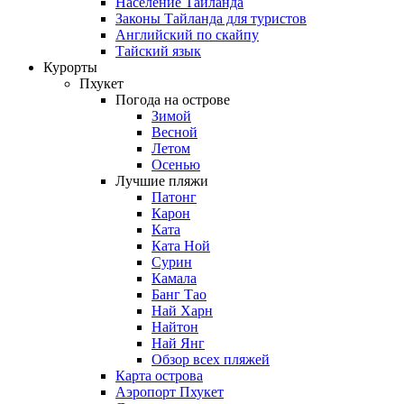
Население Таиланда
Законы Тайланда для туристов
Английский по скайпу
Тайский язык
Курорты
Пхукет
Погода на острове
Зимой
Весной
Летом
Осенью
Лучшие пляжи
Патонг
Карон
Ката
Ката Ной
Сурин
Камала
Банг Тао
Най Харн
Найтон
Най Янг
Обзор всех пляжей
Карта острова
Аэропорт Пхукет