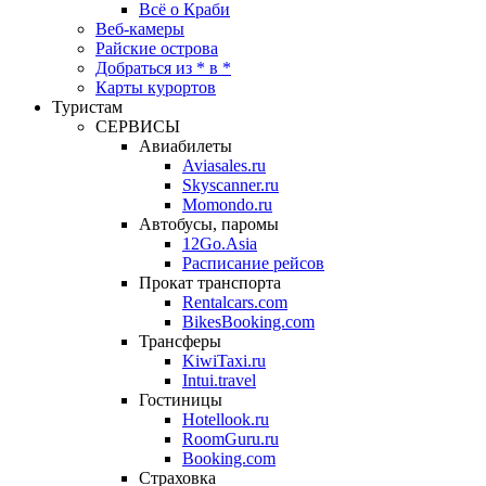
Всё о Краби
Веб-камеры
Райские острова
Добраться из * в *
Карты курортов
Туристам
СЕРВИСЫ
Авиабилеты
Aviasales.ru
Skyscanner.ru
Momondo.ru
Автобусы, паромы
12Go.Asia
Расписание рейсов
Прокат транспорта
Rentalcars.com
BikesBooking.com
Трансферы
KiwiTaxi.ru
Intui.travel
Гостиницы
Hotellook.ru
RoomGuru.ru
Booking.com
Страховка