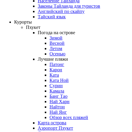
Население Таиланда
Законы Тайланда для туристов
Английский по скайпу
Тайский язык
Курорты
Пхукет
Погода на острове
Зимой
Весной
Летом
Осенью
Лучшие пляжи
Патонг
Карон
Ката
Ката Ной
Сурин
Камала
Банг Тао
Най Харн
Найтон
Най Янг
Обзор всех пляжей
Карта острова
Аэропорт Пхукет