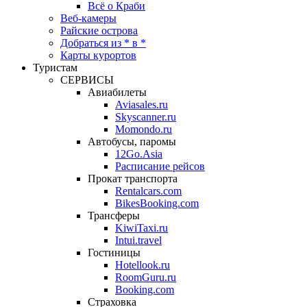
Всё о Краби
Веб-камеры
Райские острова
Добраться из * в *
Карты курортов
Туристам
СЕРВИСЫ
Авиабилеты
Aviasales.ru
Skyscanner.ru
Momondo.ru
Автобусы, паромы
12Go.Asia
Расписание рейсов
Прокат транспорта
Rentalcars.com
BikesBooking.com
Трансферы
KiwiTaxi.ru
Intui.travel
Гостиницы
Hotellook.ru
RoomGuru.ru
Booking.com
Страховка