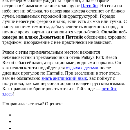
как вечером солнце уходит за горизонт, а на его фоне –
острова в Сиамском заливе к западу от
Паттайи
. Но если на
небе нет ни облачка, то наверняка камера ослепнет от бликов
лучей, издаваемых городской инфраструктурой. Гораздо
лучше небесную феерию видно, если есть дымка или тучки. С
наступлением темноты, дабы увеличить видимость города в
ночное время, картинка становится черно-белой.
Онлайн веб-
камера на пляже Джомтьен в Паттайе
обеспечена хорошим
трафиком, изображение с нее практически не зависает.
Рядом с этим примечательным местом находится
небезысвестный трехзвездочный отель
Pattaya Park Beach
Resort
с бассейнами, аттракционами, водными горками. Он
как нельзя кстати подойдет для
отдыха с детьми
после
дневных прогулок по Паттайе. При заселении в этот отель,
вам не обязательно
знать английский язык
, вас поймут с
полуслова, так как персонал хорошо владеет русским языком.
Как правильно бронировать отели в Тайланде —
читайте
здесь
!
Понравилась статья? Оцените