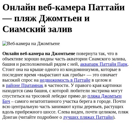
Онлайн веб-камера Паттайи
— пляж Джомтьен и
Сиамский залив
Онлайн веб-камера на Джомтьене
повернута так, что в
объективе хорошо видны часть акватории Сиамского залива,
башня и расположенный рядом с ней,
аквапарк Паттайя Парк
.
Стоит она на крыше одного из кондоминиумов, которые в
последнее время «вырастают как грибы» — это означает
высокий спрос на
недвижимость в Паттайе
в целом и
в
районе Пратамнак
в частности. У правого края картинки
находится сама башня, с которой любители экстрима могут
спуститься на тросовой лебедке прямо до
пляжа Джомтьен
Бич
– самого незатоптанного участка берега в городе. Почти
всю центральную часть занимают купы деревьев, растущих
вдоль прибрежного шоссе. Слева виден, почти целиком, пляж
Донган (читайте подробнее о
лучших пляжах Паттайи
).