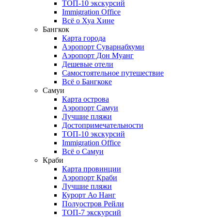
ТОП-10 экскурсий
Immigration Office
Всё о Хуа Хине
Бангкок
Карта города
Аэропорт Суварнабхуми
Аэропорт Дон Муанг
Дешевые отели
Самостоятельное путешествие
Всё о Бангкоке
Самуи
Карта острова
Аэропорт Самуи
Лучшие пляжи
Достопримечательности
ТОП-10 экскурсий
Immigration Office
Всё о Самуи
Краби
Карта провинции
Аэропорт Краби
Лучшие пляжи
Курорт Ао Нанг
Полуостров Рейли
ТОП-7 экскурсий