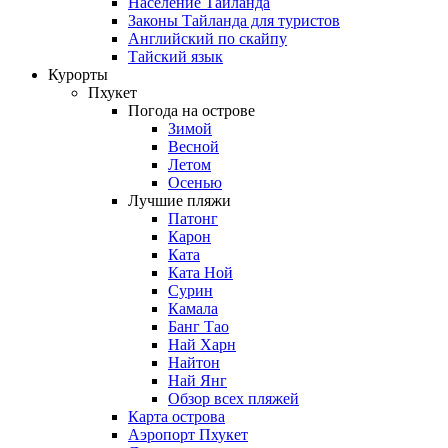
Население Таиланда
Законы Тайланда для туристов
Английский по скайпу
Тайский язык
Курорты
Пхукет
Погода на острове
Зимой
Весной
Летом
Осенью
Лучшие пляжи
Патонг
Карон
Ката
Ката Ной
Сурин
Камала
Банг Тао
Най Харн
Найтон
Най Янг
Обзор всех пляжей
Карта острова
Аэропорт Пхукет