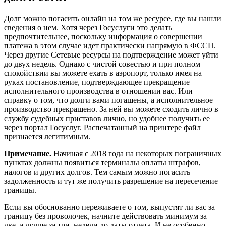
Долг можно погасить онлайн на том же ресурсе, где вы нашли
сведения о нем. Хотя через Госуслуги это делать
предпочтительнее, поскольку информация о совершении
платежа в этом случае идет практически напрямую в ФССП.
Через другие Сетевые ресурсы на подтверждение может уйти
до двух недель. Однако с чистой совестью и при полном
спокойствии вы можете ехать в аэропорт, только имея на
руках постановление, подтверждающее прекращение
исполнительного производства в отношении вас. Или
справку о том, что долги вами погашены, а исполнительное
производство прекращено. За ней вы можете сходить лично в
службу судебных приставов лично, но удобнее получить ее
через портал Госуслуг. Распечатанный на принтере файл
признается легитимным.
Примечание.
Начиная с 2018 года на некоторых пограничных
пунктах должны появиться терминалы оплаты штрафов,
налогов и других долгов. Тем самым можно погасить
задолженность и тут же получить разрешение на пересечение
границы.
Если вы обоснованно переживаете о том, выпустят ли вас за
границу без проволочек, начните действовать минимум за
две, а лучше за три, недели до даты отлета. И не особенно