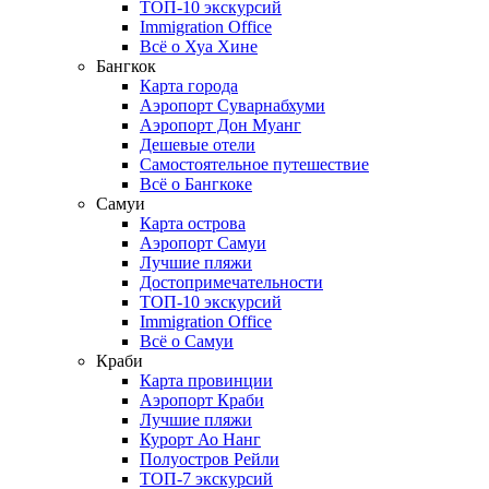
ТОП-10 экскурсий
Immigration Office
Всё о Хуа Хине
Бангкок
Карта города
Аэропорт Суварнабхуми
Аэропорт Дон Муанг
Дешевые отели
Самостоятельное путешествие
Всё о Бангкоке
Самуи
Карта острова
Аэропорт Самуи
Лучшие пляжи
Достопримечательности
ТОП-10 экскурсий
Immigration Office
Всё о Самуи
Краби
Карта провинции
Аэропорт Краби
Лучшие пляжи
Курорт Ао Нанг
Полуостров Рейли
ТОП-7 экскурсий