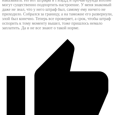
наказывать. Но вот штрафы в ГИБДД и прочая ерунда вполне
могут существенно подпортить настроение. У меня знакомый
даже не знал, что у него штраф был, самому ему ничего не
приходило. Собрался за границу, а на таможне его развернули,
злой был конечно. Теперь все проверяет, а срок, чтобы штраф
оспорить к тому моменту вышел, тоже пришлось немало
заплатить. Да и не все знают о такой норме.