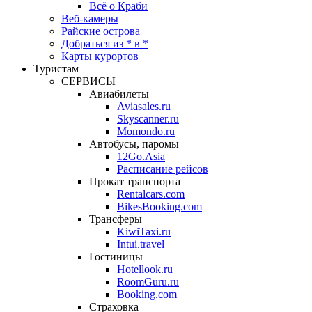
Всё о Краби
Веб-камеры
Райские острова
Добраться из * в *
Карты курортов
Туристам
СЕРВИСЫ
Авиабилеты
Aviasales.ru
Skyscanner.ru
Momondo.ru
Автобусы, паромы
12Go.Asia
Расписание рейсов
Прокат транспорта
Rentalcars.com
BikesBooking.com
Трансферы
KiwiTaxi.ru
Intui.travel
Гостиницы
Hotellook.ru
RoomGuru.ru
Booking.com
Страховка