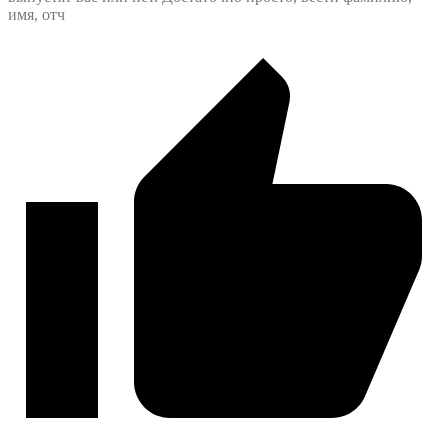
имя, отч