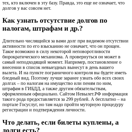
тех, кто включен в эту базу. Правда, это еще не означает, что
долгов у вас совсем нет.
Как узнать отсутствие долгов по
налогам, штрафам и др.?
Длительно числящийся за вами долг при видимом отсутствии
активности по его взысканию не означает, что он прощен.
Такое возможно в силу некоторой неповоротливости
бюрократического механизма. А провернуться он может в
самый неподходящий момент. Например, постановление о
внесении в список невыездных вынесут в день вашего
вылета. И на пункте пограничного контроля вы будете иметь
бледный вид. Поэтому лучше заранее узнать обо всех своих
долгах – по налогам на имущество или пеням по ним,
штрафам в ГИБДД, а также другим обязательствам,
оформленным официально. Сайтом
Невылет.РФ
информация
такого рода предоставляется за 299 рублей. А бесплатно – на
портале Госуслуг
, но там надо пройти муторную процедуру
регистрации и подтверждения личности.
Что делать, если билеты куплены, а
долги есть?